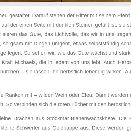
neu gestaltet. Darauf stehen der Ritter mit seinem Pfe
f der einen Seite mit dunklen Steinen gefüllt ist, si
lisieren das Gute, das Lichtvolle, das wir in uns trag
igt, sorgsam mit Dingen umgeht, etwas selbstständig scha
age legen. So sehen wir, wie das Gute wächst und stärke
Kraft Michaels, die in jedem von uns lebt. Auch Herbs
elhütchen – sie lassen ihn herbstlich lebendig wirken. 
che Ranken mit – wilden Wein oder Efeu. Damit werden
ch. So verbinden sich die roten Tücher mit den herbstli
n kleine Drachen aus Stockmar-Bienenwachsknete. Die 
kleine Schwerter aus Goldpappe aus. Diese werden ge