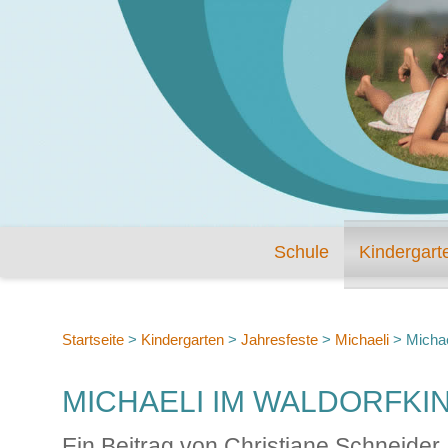
Schule
Kindergart
Startseite
>
Kindergarten
>
Jahresfeste
>
Michaeli
>
Michae
MICHAELI IM WALDORFKI
Ein Beitrag von Christiane Schneider