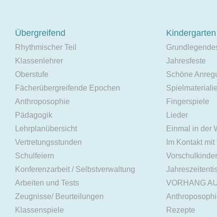
Übergreifend
Kindergarten
Rhythmischer Teil
Grundlegende
Klassenlehrer
Jahresfeste
Oberstufe
Schöne Anreg
Fächerübergreifende Epochen
Spielmateriali
Anthroposophie
Fingerspiele
Pädagogik
Lieder
Lehrplanübersicht
Einmal in der
Vertretungsstunden
Im Kontakt mit
Schulfeiern
Vorschulkinde
Konferenzarbeit / Selbstverwaltung
Jahreszeitenti
Arbeiten und Tests
VORHANG A
Zeugnisse/ Beurteilungen
Anthroposoph
Klassenspiele
Rezepte