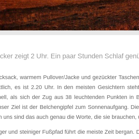
cker zeigt 2 Uhr. Ein paar Stunden Schlaf genü
ucksack, warmem Pullover/Jacke und gezückter Taschen
lich, es ist 2.20 Uhr. In den meisten Gesichtern ste
chnell, als sich der Zug aus 38 leuchtenden Punkten in
ser Ziel ist der Belchengipfel zum Sonnenaufgang. Die
von uns sind das auch genau die Worte, die sie brauchen
ger und steiniger Fußpfad führt die meiste Zeit bergan.