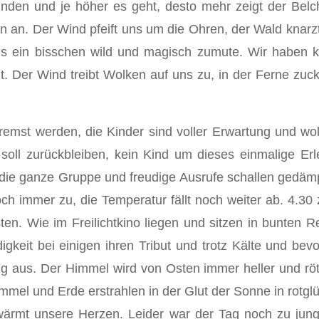
unden und je höher es geht, desto mehr zeigt der Bel
ken an. Der Wind pfeift uns um die Ohren, der Wald knarz
s ein bisschen wild und magisch zumute. Wir haben ke
t. Der Wind treibt Wolken auf uns zu, in der Ferne zuc
emst werden, die Kinder sind voller Erwartung und wo
oll zurückbleiben, kein Kind um dieses einmalige Erl
 die ganze Gruppe und freudige Ausrufe schallen gedämp
h immer zu, die Temperatur fällt noch weiter ab. 4.30 z
ten. Wie im Freilichtkino liegen und sitzen in bunten R
igkeit bei einigen ihren Tribut und trotz Kälte und be
ig aus. Der Himmel wird von Osten immer heller und röte
immel und Erde erstrahlen in der Glut der Sonne in rotg
wärmt unsere Herzen. Leider war der Tag noch zu ju