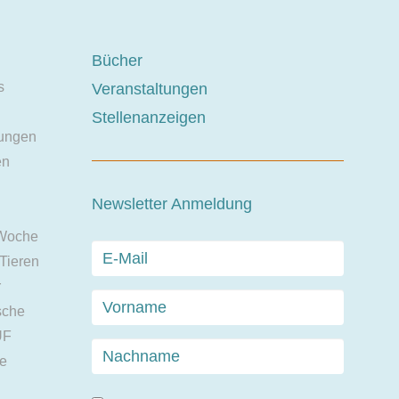
Bücher
s
Veranstaltungen
Stellenanzeigen
ungen
en
Newsletter Anmeldung
 Woche
 Tieren
r
sche
UF
ie