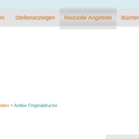
en
Stellenanzeigen
Reizvolle Angebote
Bücher
eiten
>
Antike Originaldrucke
E