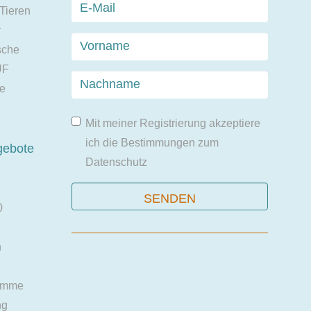
 Tieren
r
sche
UF
ie
Mit meiner Registrierung akzeptiere
ich die Bestimmungen zum
gebote
Datenschutz
0
n
amme
ng