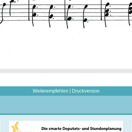
Weiterempfehlen
|
Druckversion