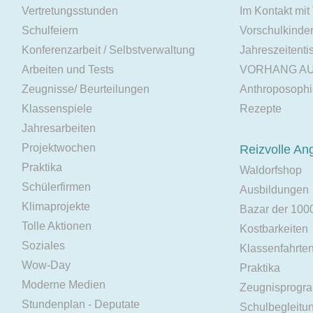
Vertretungsstunden
Im Kontakt mit
Schulfeiern
Vorschulkinde
Konferenzarbeit / Selbstverwaltung
Jahreszeitenti
Arbeiten und Tests
VORHANG A
Zeugnisse/ Beurteilungen
Anthroposoph
Klassenspiele
Rezepte
Jahresarbeiten
Projektwochen
Reizvolle An
Praktika
Waldorfshop
Schülerfirmen
Ausbildungen
Klimaprojekte
Bazar der 100
Tolle Aktionen
Kostbarkeiten
Soziales
Klassenfahrte
Wow-Day
Praktika
Moderne Medien
Zeugnisprogr
Stundenplan - Deputate
Schulbegleitu