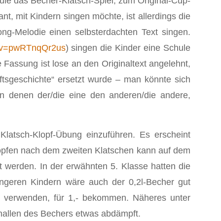
le das Becher-Klatsch-Spiel, zum Original-Cup-
, mit Kindern singen möchte, ist allerdings die
ng-Melodie einen selbsterdachten Text singen.
?v=pwRTnqQr2us
) singen die Kinder eine Schule
 Fassung ist lose an den Originaltext angelehnt,
tsgeschichte“ ersetzt wurde ‒ man könnte sich
n denen der/die eine den anderen/die andere,
atsch-Klopf-Übung einzuführen. Es erscheint
lopfen nach dem zweiten Klatschen kann auf dem
werden. In der erwähnten 5. Klasse hatten die
üngeren Kindern wäre auch der 0,2l-Becher gut
er verwenden, für 1,- bekommen. Näheres unter
-knallen des Bechers etwas abdämpft.