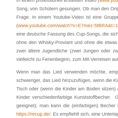
In einem professionell erstellten Video (
www.you
Song, von Schülern gesungen. Ob man den Origin
Frage. In einem Youtube-Video ist eine Grupp
(
www.youtube.com/watch?v=E7mez-5tBRA&t=1
eine deutsche Fassung des Cup-Songs, die sich a
ohne den Whisky-Proviant und ohne die etwas 
zwei ältere Jugendliche (zwei Jungen oder z
vielleicht zu Ferienbeginn, zum Mit-Verreisen auf
Wenn man das Lied verwenden möchte, empfie
schwieriger, das Lied hinzuzufügen, wenn die 
Tisch oder (wenn die Kinder am Boden sitzen)
Kinder verschiedenfarbige Kunststoffbecher. 
geeignet); man kann die (einfarbigen) Becher
https://recup.de/
. Es empfiehlt sich, eine Unter