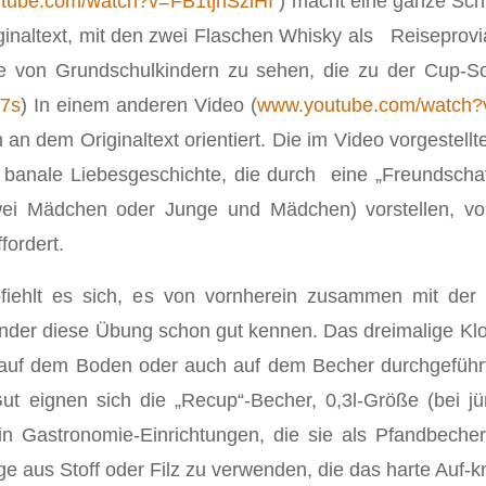
tube.com/watch?v=FB1tjhSziHI
) macht eine ganze Schu
altext, mit den zwei Flaschen Whisky als Reiseproviant
e von Grundschulkindern zu sehen, die zu der Cup-So
7s
) In einem anderen Video (
www.youtube.com/watch
n dem Originaltext orientiert. Die im Video vorgestellte
banale Liebesgeschichte, die durch eine „Freundschaf
wei Mädchen oder Junge und Mädchen) vorstellen, vo
fordert.
hlt es sich, es von vornherein zusammen mit der Kl
Kinder diese Übung schon gut kennen. Das dreimalige K
 auf dem Boden oder auch auf dem Becher durchgeführt 
Gut eignen sich die „Recup“-Becher, 0,3l-Größe (bei j
 in Gastronomie-Einrichtungen, die sie als Pfandbech
lage aus Stoff oder Filz zu verwenden, die das harte Auf