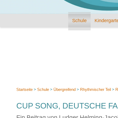
Schule
Kindergart
Startseite
>
Schule
>
Übergreifend
>
Rhythmischer Teil
>
R
CUP SONG, DEUTSCHE F
Ein Beitrag von Ludger Helming-Jac