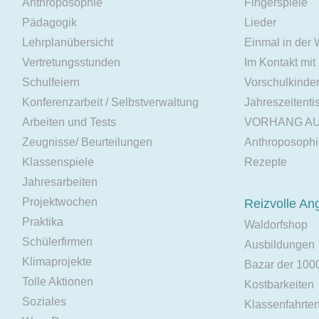
Anthroposophie
Fingerspiele
Pädagogik
Lieder
Lehrplanübersicht
Einmal in der
Vertretungsstunden
Im Kontakt mit
Schulfeiern
Vorschulkinde
Konferenzarbeit / Selbstverwaltung
Jahreszeitenti
Arbeiten und Tests
VORHANG A
Zeugnisse/ Beurteilungen
Anthroposoph
Klassenspiele
Rezepte
Jahresarbeiten
Projektwochen
Reizvolle An
Praktika
Waldorfshop
Schülerfirmen
Ausbildungen
Klimaprojekte
Bazar der 100
Tolle Aktionen
Kostbarkeiten
Soziales
Klassenfahrte