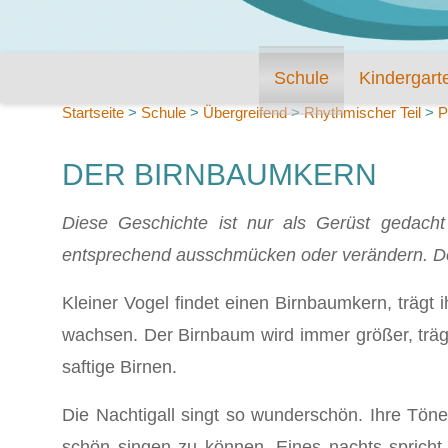
Schule
Kindergart
Startseite
>
Schule
>
Übergreifend
>
Rhythmischer Teil
>
P
DER BIRNBAUMKERN
Diese Geschichte ist nur als Gerüst gedacht u
entsprechend ausschmücken oder verändern. Der
Kleiner Vogel findet einen Birnbaumkern, trägt ih
wachsen. Der Birnbaum wird immer größer, trägt 
saftige Birnen.
Die Nachtigall singt so wunderschön. Ihre Tön
schön singen zu können. Eines nachts sprich