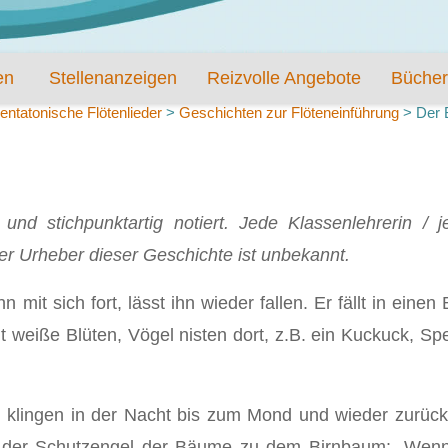
en
Stellenanzeigen
Reizvolle Angebote
Bücher
entatonische Flötenlieder
>
Geschichten zur Flöteneinführung
>
Der 
nd stichpunktartig notiert. Jede Klassenlehrerin / j
 Urheber dieser Geschichte ist unbekannt.
n mit sich fort, lässt ihn wieder fallen. Er fällt in ein
weiße Blüten, Vögel nisten dort, z.B. ein Kuckuck, Spec
e klingen in der Nacht bis zum Mond und wieder zurüc
t der Schutzengel der Bäume zu dem Birnbaum: „Wenn 