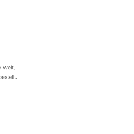
e Welt,
estellt.