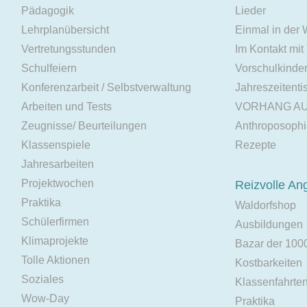
Pädagogik
Lieder
Lehrplanübersicht
Einmal in der
Vertretungsstunden
Im Kontakt mit
Schulfeiern
Vorschulkinde
Konferenzarbeit / Selbstverwaltung
Jahreszeitenti
Arbeiten und Tests
VORHANG A
Zeugnisse/ Beurteilungen
Anthroposoph
Klassenspiele
Rezepte
Jahresarbeiten
Projektwochen
Reizvolle An
Praktika
Waldorfshop
Schülerfirmen
Ausbildungen
Klimaprojekte
Bazar der 100
Tolle Aktionen
Kostbarkeiten
Soziales
Klassenfahrte
Wow-Day
Praktika