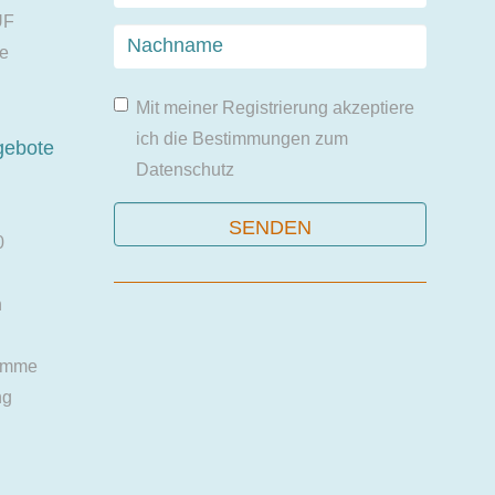
UF
ie
Mit meiner Registrierung akzeptiere
ich die Bestimmungen zum
gebote
Datenschutz
0
n
amme
ng