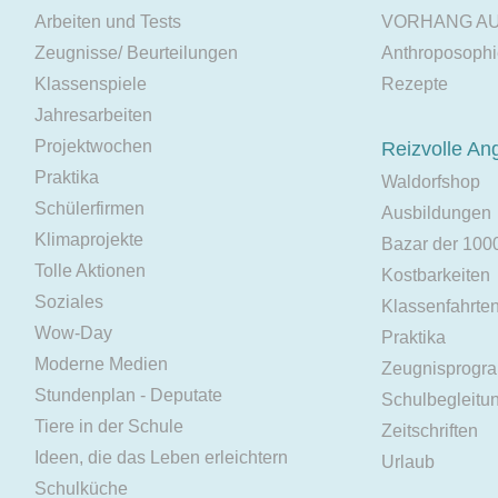
Arbeiten und Tests
VORHANG A
Zeugnisse/ Beurteilungen
Anthroposoph
Klassenspiele
Rezepte
Jahresarbeiten
Projektwochen
Reizvolle An
Praktika
Waldorfshop
Schülerfirmen
Ausbildungen
Klimaprojekte
Bazar der 100
Tolle Aktionen
Kostbarkeiten
Soziales
Klassenfahrte
Wow-Day
Praktika
Moderne Medien
Zeugnisprogr
Stundenplan - Deputate
Schulbegleitu
Tiere in der Schule
Zeitschriften
Ideen, die das Leben erleichtern
Urlaub
Schulküche