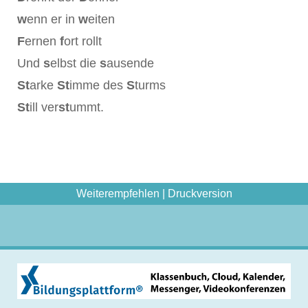
w
enn er in
w
eiten
F
ernen
f
ort rollt
Und
s
elbst die
s
ausende
St
arke
St
imme des
S
turms
St
ill ver
st
ummt.
Weiterempfehlen
|
Druckversion