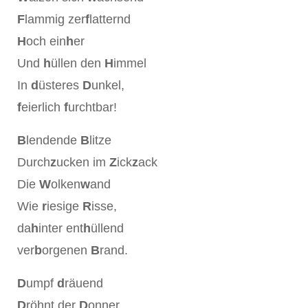
F
lammig zer
f
latternd
H
och ein
h
er
Und
h
üllen den
H
immel
In
d
üsteres
D
unkel,
f
eierlich
f
urchtbar!
B
lendende
B
litze
Durch
z
ucken im
Z
ick
z
ack
Die
W
olken
w
and
Wie
r
iesige
R
isse,
da
h
inter ent
h
üllend
ver
b
orgenen
B
rand.
D
umpf
d
räuend
D
röhnt der
D
onner