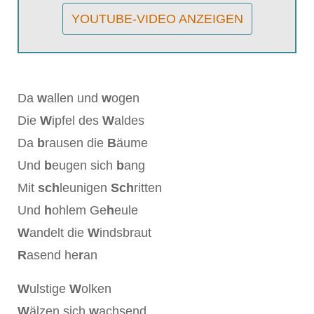
YOUTUBE-VIDEO ANZEIGEN
Da
w
allen und
w
ogen
Die
W
ipfel des
W
aldes
Da
b
rausen die
B
äume
Und
b
eugen sich
b
ang
Mit
sch
leunigen
Sch
ritten
Und
h
ohlem Ge
h
eule
W
andelt die
W
indsbraut
R
asend he
r
an
W
ulstige
W
olken
W
älzen sich
w
achsend