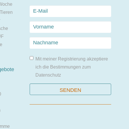
 Woche
 Tieren
r
sche
UF
ie
Mit meiner Registrierung akzeptiere
ich die Bestimmungen zum
gebote
Datenschutz
0
n
amme