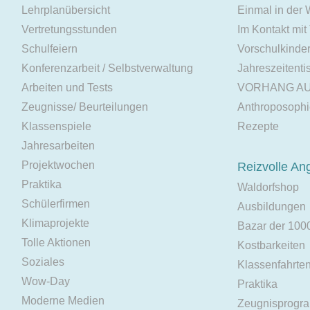
Lehrplanübersicht
Einmal in der
Vertretungsstunden
Im Kontakt mit
Schulfeiern
Vorschulkinde
Konferenzarbeit / Selbstverwaltung
Jahreszeitenti
Arbeiten und Tests
VORHANG A
Zeugnisse/ Beurteilungen
Anthroposoph
Klassenspiele
Rezepte
Jahresarbeiten
Projektwochen
Reizvolle An
Praktika
Waldorfshop
Schülerfirmen
Ausbildungen
Klimaprojekte
Bazar der 100
Tolle Aktionen
Kostbarkeiten
Soziales
Klassenfahrte
Wow-Day
Praktika
Moderne Medien
Zeugnisprogr