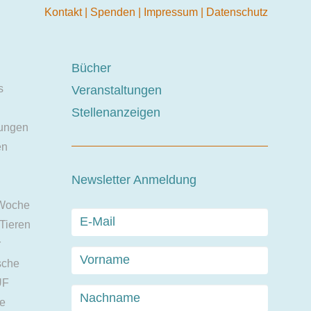
Kontakt
|
Spenden
|
Impressum
|
Datenschutz
Bücher
s
Veranstaltungen
Stellenanzeigen
ungen
en
Newsletter Anmeldung
 Woche
 Tieren
r
sche
UF
ie