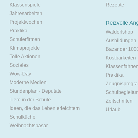
Klassenspiele
Rezepte
Jahresarbeiten
Projektwochen
Reizvolle An
Praktika
Waldorfshop
Schülerfirmen
Ausbildungen
Klimaprojekte
Bazar der 100
Tolle Aktionen
Kostbarkeiten
Soziales
Klassenfahrte
Wow-Day
Praktika
Moderne Medien
Zeugnisprogr
Stundenplan - Deputate
Schulbegleitu
Tiere in der Schule
Zeitschriften
Ideen, die das Leben erleichtern
Urlaub
Schulküche
Weihnachtsbasar