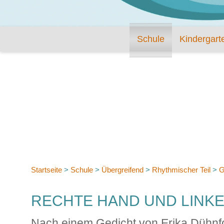
Schule
Kindergart
Startseite
>
Schule
>
Übergreifend
>
Rhythmischer Teil
>
G
RECHTE HAND UND LINK
Nach einem Gedicht von Erika Dühnfo