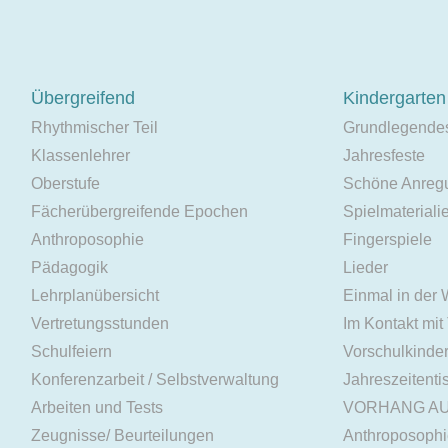
Übergreifend
Kindergarten
Rhythmischer Teil
Grundlegende
Klassenlehrer
Jahresfeste
Oberstufe
Schöne Anreg
Fächerübergreifende Epochen
Spielmateriali
Anthroposophie
Fingerspiele
Pädagogik
Lieder
Lehrplanübersicht
Einmal in der
Vertretungsstunden
Im Kontakt mit
Schulfeiern
Vorschulkinde
Konferenzarbeit / Selbstverwaltung
Jahreszeitenti
Arbeiten und Tests
VORHANG A
Zeugnisse/ Beurteilungen
Anthroposoph