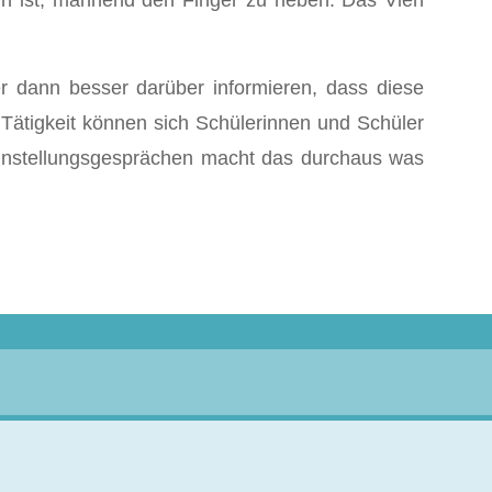
in ist, mahnend den Finger zu heben. Das Vieh
 dann besser darüber informieren, dass diese
se Tätigkeit können sich Schülerinnen und Schüler
Einstellungsgesprächen macht das durchaus was