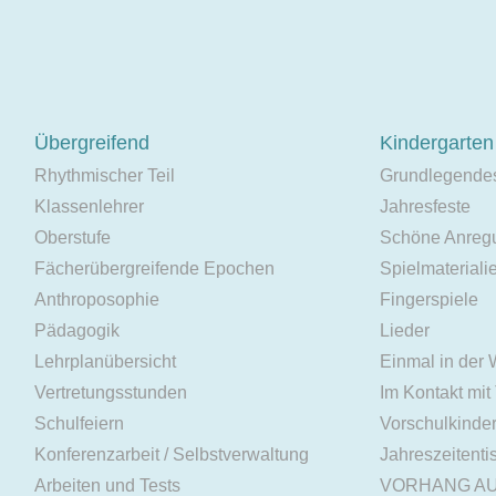
Übergreifend
Kindergarten
Rhythmischer Teil
Grundlegende
Klassenlehrer
Jahresfeste
Oberstufe
Schöne Anreg
Fächerübergreifende Epochen
Spielmateriali
Anthroposophie
Fingerspiele
Pädagogik
Lieder
Lehrplanübersicht
Einmal in der
Vertretungsstunden
Im Kontakt mit
Schulfeiern
Vorschulkinde
Konferenzarbeit / Selbstverwaltung
Jahreszeitenti
Arbeiten und Tests
VORHANG A