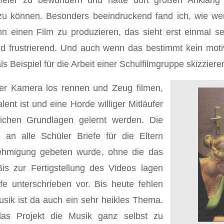
tsfeier zu bewundern und hatte dort großen Anklang
zu können. Besonders beeindruckend fand ich, wie wen
einen Film zu produzieren, das sieht erst einmal sehr
frustrierend. Und auch wenn das bestimmt kein motivier
s Beispiel für die Arbeit einer Schulfilmgruppe skizziere
der Kamera los rennen und Zeug filmen,
nt ist und eine Horde williger Mitläufer
lichen Grundlagen gelernt werden. Die
 an alle Schüler Briefe für die Eltern
ehmigung gebeten wurde, ohne die das
is zur Fertigstellung des Videos lagen
fe unterschrieben vor. Bis heute fehlen
ik ist da auch ein sehr heikles Thema.
 das Projekt die Musik ganz selbst zu