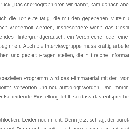
druck „Das choreographieren wir dann", kam danach aber 
h die Tonleute tätig, die mit den gegebenen Mitteln 
ach wiederholt werden, insbesondere wenn das Gesp
sendes Hintergrundgeräusch, ein Versprecher oder eine
ginnen. Auch die Interviewgruppe muss kräftig arbeit
en und gezielt Fragen stellen, die hilf-reiche Informat
m speziellen Programm wird das Filmmaterial mit den Mo
eitet, verworfen und neu aufgelegt werden. Und immer g
 entscheidende Einstellung fehlt, so dass das entspre
 frohlocken. Leider noch nicht. Denn jetzt schlägt der büro