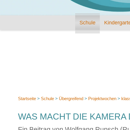
Schule
Kindergart
Startseite
>
Schule
>
Übergreifend
>
Projektwochen
>
klas
WAS MACHT DIE KAMERA 
Ein Beitrag von Wolfgang Rupsch (Ru