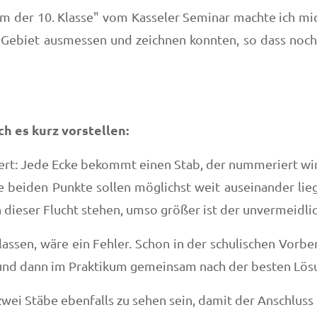
m der 10. Klasse" vom Kasseler Seminar machte ich mi
hr Gebiet ausmessen und zeichnen konnten, so dass noc
h es kurz vorstellen:
ert: Jede Ecke bekommt einen Stab, der nummeriert wir
e beiden Punkte sollen möglichst weit auseinander lie
n dieser Flucht stehen, umso größer ist der unvermeidli
u lassen, wäre ein Fehler. Schon in der schulischen Vor
 und dann im Praktikum gemeinsam nach der besten Lös
i Stäbe ebenfalls zu sehen sein, damit der Anschluss i