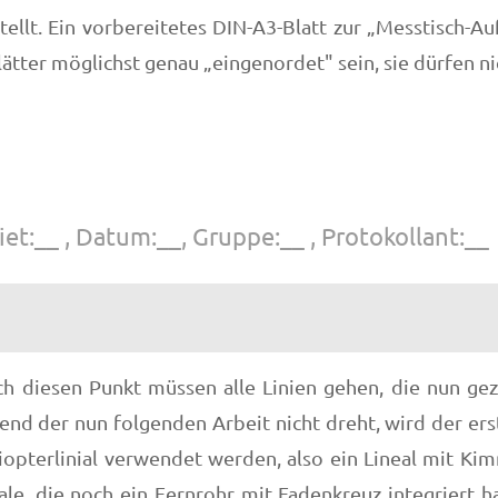
tellt. Ein vorbereitetes DIN-A3-Blatt zur „Messtisch
ätter möglichst genau „eingenordet" sein, sie dürfen n
et:__ , Datum:__, Gruppe:__ , Protokollant:__
rch diesen Punkt müssen alle Linien gehen, die nun g
rend der nun folgenden Arbeit nicht dreht, wird der ers
 Diopterlinial verwendet werden, also ein Lineal mit K
e, die noch ein Fernrohr mit Fadenkreuz integriert ha