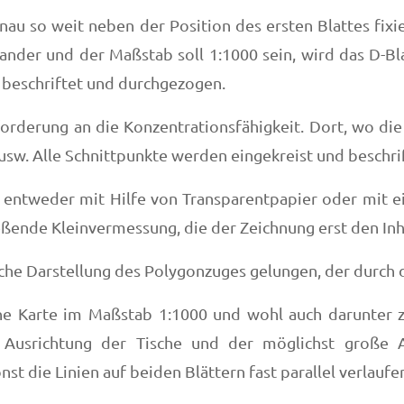
genau so weit neben der Position des ersten Blattes fi
ander und der Maßstab soll 1:1000 sein, wird das D-Bla
, beschriftet und durchgezogen.
forderung an die Konzentrationsfähigkeit. Dort, wo die 
usw. Alle Schnittpunkte werden eingekreist und beschrif
h - entweder mit Hilfe von Transparentpapier oder mit 
eßende Kleinvermessung, die der Zeichnung erst den Inha
che Darstellung des Polygonzuges gelungen, der durch d
e Karte im Maßstab 1:1000 und wohl auch darunter ze
 Ausrichtung der Tische und der möglichst große
st die Linien auf beiden Blättern fast parallel verlaufe