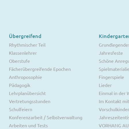
Übergreifend
Kindergarte
Rhythmischer Teil
Grundlegende
Klassenlehrer
Jahresfeste
Oberstufe
Schöne Anreg
Fächerübergreifende Epochen
Spielmateriali
Anthroposophie
Fingerspiele
Pädagogik
Lieder
Lehrplanübersicht
Einmal in der
Vertretungsstunden
Im Kontakt mit
Schulfeiern
Vorschulkinde
Konferenzarbeit / Selbstverwaltung
Jahreszeitenti
Arbeiten und Tests
VORHANG AU