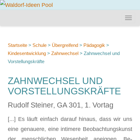
Startseite
>
Schule
>
Übergreifend
>
Pädagogik
>
Kindesentwicklung
>
Zahnwechsel
>
Zahnwechsel und
Vorstellungskräfte
ZAHNWECHSEL UND
VORSTELLUNGSKRÄFTE
Rudolf Steiner, GA 301, 1. Vortag
[...] Es läuft einfach darauf hinaus, dass wir uns
eine genauere, eine in­timere Beobachtungskunst
der menschlichen Wesenheit aneignen. Be­