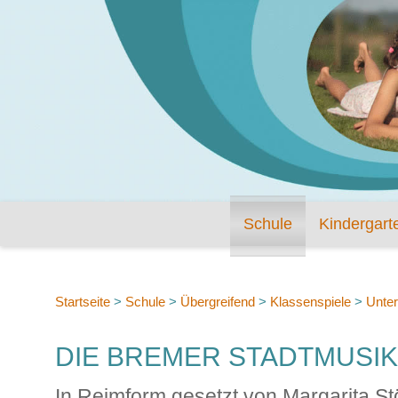
Schule
Kindergart
Startseite
>
Schule
>
Übergreifend
>
Klassenspiele
>
Unter
DIE BREMER STADTMUSI
In Reimform gesetzt von Margarita Stö