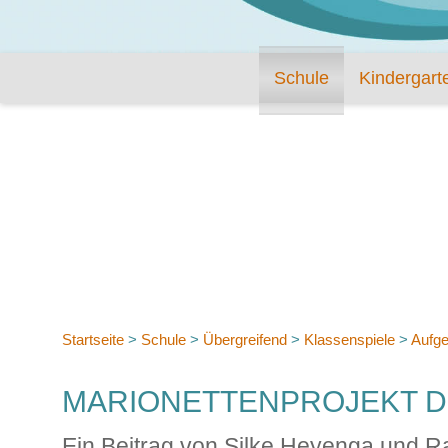
Schule
Kindergart
Startseite
>
Schule
>
Übergreifend
>
Klassenspiele
>
Aufge
MARIONETTENPROJEKT D
Ein Beitrag von Silke Heyenga und R