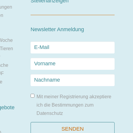
Stellenanzeigen
ungen
en
Newsletter Anmeldung
 Woche
 Tieren
r
sche
UF
ie
Mit meiner Registrierung akzeptiere
ich die Bestimmungen zum
gebote
Datenschutz
0