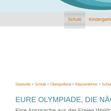
Schule
Kindergart
Startseite
>
Schule
>
Übergreifend
>
Klassenlehrer
>
Schul
EURE OLYMPIADE, DIE N
Eine Ansprache aus der Freien Waldo