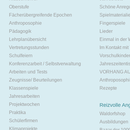
Oberstufe
Schöne Anreg
Fächerübergreifende Epochen
Spielmateriali
Anthroposophie
Fingerspiele
Pädagogik
Lieder
Lehrplanübersicht
Einmal in der
Vertretungsstunden
Im Kontakt mit
Schulfeiern
Vorschulkinde
Konferenzarbeit / Selbstverwaltung
Jahreszeitenti
Arbeiten und Tests
VORHANG A
Zeugnisse/ Beurteilungen
Anthroposoph
Klassenspiele
Rezepte
Jahresarbeiten
Projektwochen
Reizvolle An
Praktika
Waldorfshop
Schülerfirmen
Ausbildungen
Klimaprojekte
Bazar der 100