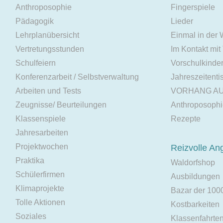
Anthroposophie
Fingerspiele
Pädagogik
Lieder
Lehrplanübersicht
Einmal in der
Vertretungsstunden
Im Kontakt mit
Schulfeiern
Vorschulkinde
Konferenzarbeit / Selbstverwaltung
Jahreszeitenti
Arbeiten und Tests
VORHANG A
Zeugnisse/ Beurteilungen
Anthroposoph
Klassenspiele
Rezepte
Jahresarbeiten
Projektwochen
Reizvolle An
Praktika
Waldorfshop
Schülerfirmen
Ausbildungen
Klimaprojekte
Bazar der 100
Tolle Aktionen
Kostbarkeiten
Soziales
Klassenfahrte