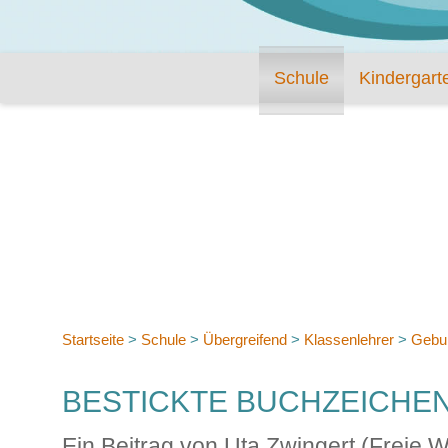
Schule
Kindergart
Startseite
>
Schule
>
Übergreifend
>
Klassenlehrer
>
Gebur
BESTICKTE BUCHZEICHE
Ein Beitrag von Uta Zwingert (Freie 