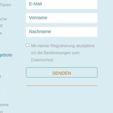
 Tieren
r
sche
UF
ie
Mit meiner Registrierung akzeptiere
ich die Bestimmungen zum
gebote
Datenschutz
0
n
amme
ng