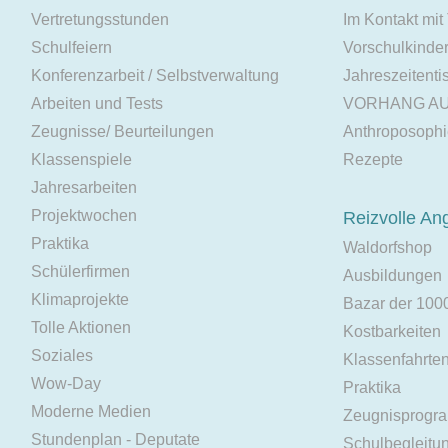
Vertretungsstunden
Im Kontakt mit
Schulfeiern
Vorschulkinde
Konferenzarbeit / Selbstverwaltung
Jahreszeitenti
Arbeiten und Tests
VORHANG A
Zeugnisse/ Beurteilungen
Anthroposoph
Klassenspiele
Rezepte
Jahresarbeiten
Projektwochen
Reizvolle An
Praktika
Waldorfshop
Schülerfirmen
Ausbildungen
Klimaprojekte
Bazar der 100
Tolle Aktionen
Kostbarkeiten
Soziales
Klassenfahrte
Wow-Day
Praktika
Moderne Medien
Zeugnisprogr
Stundenplan - Deputate
Schulbegleitu