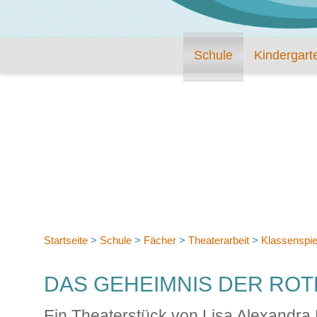
Schule
Kindergart
Startseite
>
Schule
>
Fächer
>
Theaterarbeit
>
Klassenspie
DAS GEHEIMNIS DER RO
Ein Theaterstück von Lisa Alexandra