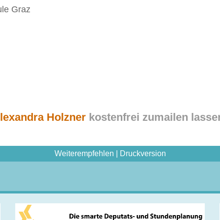
ule Graz
Alexandra Holzner
kostenfrei zumailen lasse
Weiterempfehlen
|
Druckversion