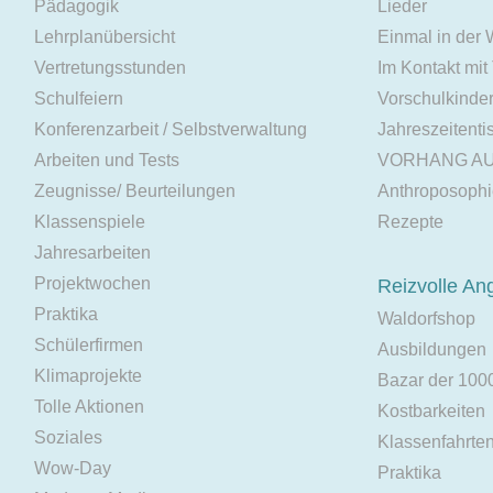
Pädagogik
Lieder
Lehrplanübersicht
Einmal in der
Vertretungsstunden
Im Kontakt mit
Schulfeiern
Vorschulkinde
Konferenzarbeit / Selbstverwaltung
Jahreszeitenti
Arbeiten und Tests
VORHANG A
Zeugnisse/ Beurteilungen
Anthroposoph
Klassenspiele
Rezepte
Jahresarbeiten
Projektwochen
Reizvolle An
Praktika
Waldorfshop
Schülerfirmen
Ausbildungen
Klimaprojekte
Bazar der 100
Tolle Aktionen
Kostbarkeiten
Soziales
Klassenfahrte
Wow-Day
Praktika