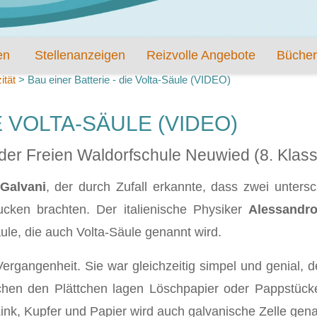
en
Stellenanzeigen
Reizvolle Angebote
Bücher
zität
>
Bau einer Batterie - die Volta-Säule (VIDEO)
E VOLTA-SÄULE (VIDEO)
der Freien Waldorfschule Neuwied (8. Klas
 Galvani
, der durch Zufall erkannte, dass zwei unters
cken brachten. Der italienische Physiker
Alessandr
le, die auch Volta-Säule genannt wird.
ergangenheit. Sie war gleichzeitig simpel und genial, d
hen den Plättchen lagen Löschpapier oder Pappstücke, d
ink, Kupfer und Papier wird auch galvanische Zelle gena