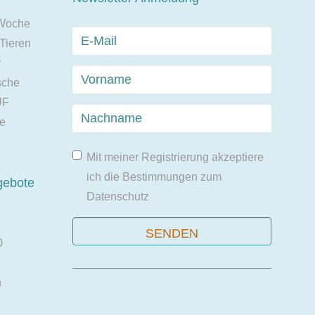
 Woche
 Tieren
r
sche
UF
ie
Mit meiner Registrierung akzeptiere
ich die Bestimmungen zum
gebote
Datenschutz
0
n