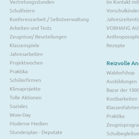
Vertretungsstunden
Im Kontakt mit
Schulfeiern
Vorschulkinde
Konferenzarbeit / Selbstverwaltung
Jahreszeitenti
Arbeiten und Tests
VORHANG AU
Zeugnisse/ Beurteilungen
Anthroposoph
Klassenspiele
Rezepte
Jahresarbeiten
Projektwochen
Reizvolle A
Praktika
Waldorfshop
Schülerfirmen
Ausbildungen
Klimaprojekte
Bazar der 100
Tolle Aktionen
Kostbarkeiten
Soziales
Klassenfahrte
Wow-Day
Praktika
Moderne Medien
Zeugnisprog
Stundenplan - Deputate
Schulbegleitu