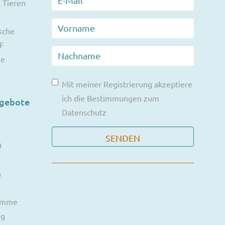
 Tieren
r
sche
F
ie
Mit meiner Registrierung akzeptiere
ich die Bestimmungen zum
ngebote
Datenschutz
0
n
ramme
ng