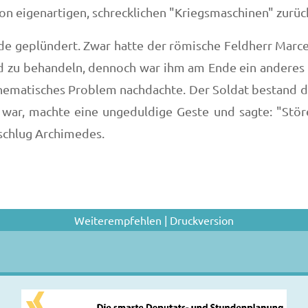
von eigenartigen, schrecklichen "Kriegsmaschinen" zurü
urde geplündert. Zwar hatte der römische Feldherr Mar
 zu behandeln, dennoch war ihm am Ende ein anderes S
hematisches Problem nachdachte. Der Soldat bestand dara
war, machte eine ungeduldige Geste und sagte: "Störe 
rschlug Archimedes.
Weiterempfehlen
|
Druckversion