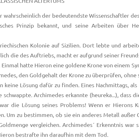
KLASSISCHEN ALTERTUMS
 wahrscheinlich der bedeutendste Wissenschaftler des 
isches Prinzip bekannt, und seine Arbeiten über 
iechischen Kolonie auf Sizilien. Dort lebte und arbeit
ich die des Auftriebs, macht er aufgrund seiner Freunds
. Einmal hatte Hieron eine goldene Krone von einem Sy
chimedes, den Goldgehalt der Krone zu überprüfen, ohn
n keine Lösung dafür zu finden. Eines Nachmittags, als
 schwappte. Archimedes erkannte (heureka...), dass 
war die Lösung seines Problems! Wenn er Hierons Kr
n. Um zu bestimmen, ob sie ein anderes Metall außer G
oldmenge vergleichen. Archimedes´ Erkenntnis war 
ieron bestrafte ihn daraufhin mit dem Tod.