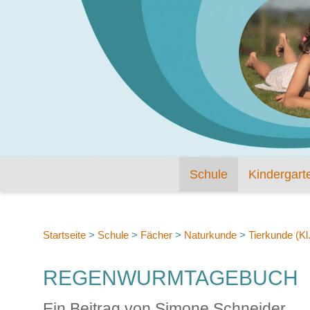
Schule
Kindergart
Startseite
>
Schule
>
Fächer
>
Naturkunde
>
Tierkunde (Kl
REGENWURMTAGEBUCH
Ein Beitrag von Simone Schneider