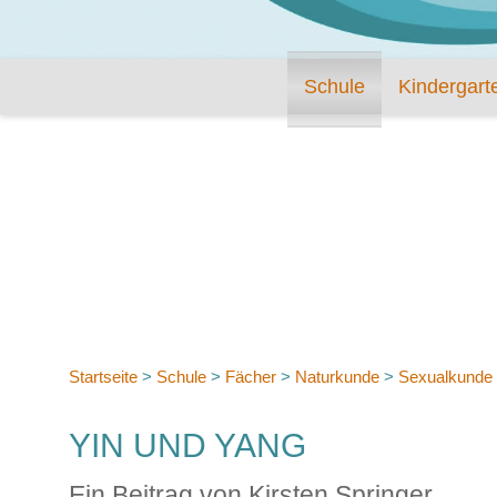
Schule
Kindergart
Startseite
>
Schule
>
Fächer
>
Naturkunde
>
Sexualkunde (
YIN UND YANG
Ein Beitrag von Kirsten Springer