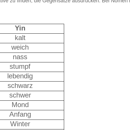
 Adjektive zu finden, die Gegensätze ausdrücken. Bei Nom
Yin
kalt
weich
nass
stumpf
lebendig
schwarz
schwer
Mond
Anfang
Winter