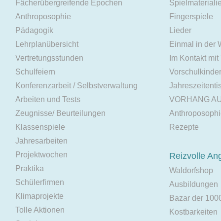
Fächerübergreifende Epochen
Spielmateriali
Anthroposophie
Fingerspiele
Pädagogik
Lieder
Lehrplanübersicht
Einmal in der
Vertretungsstunden
Im Kontakt mit
Schulfeiern
Vorschulkinde
Konferenzarbeit / Selbstverwaltung
Jahreszeitenti
Arbeiten und Tests
VORHANG A
Zeugnisse/ Beurteilungen
Anthroposoph
Klassenspiele
Rezepte
Jahresarbeiten
Projektwochen
Reizvolle An
Praktika
Waldorfshop
Schülerfirmen
Ausbildungen
Klimaprojekte
Bazar der 100
Tolle Aktionen
Kostbarkeiten