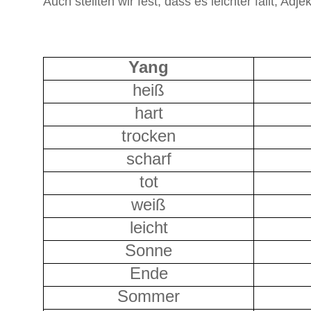
Auch stellten wir fest, dass es leichter fällt,
Yang
heiß
hart
trocken
scharf
tot
weiß
leicht
Sonne
Ende
Sommer