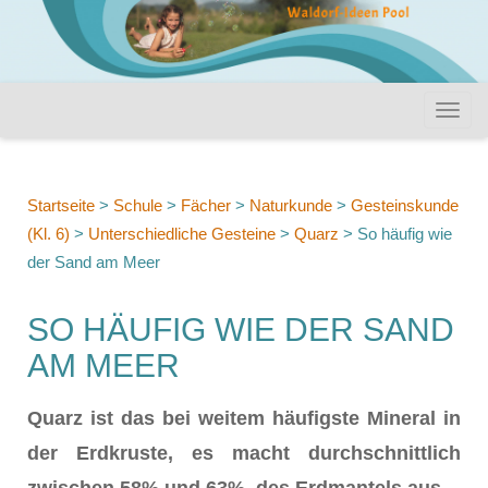
Startseite
>
Schule
>
Fächer
>
Naturkunde
>
Gesteinskunde
(Kl. 6)
>
Unterschiedliche Gesteine
>
Quarz
>
So häufig wie
der Sand am Meer
SO HÄUFIG WIE DER SAND
AM MEER
Quarz ist das bei weitem häufigste Mineral in
der Erdkruste, es macht durchschnittlich
zwischen 58% und 63% des Erdmantels aus
.