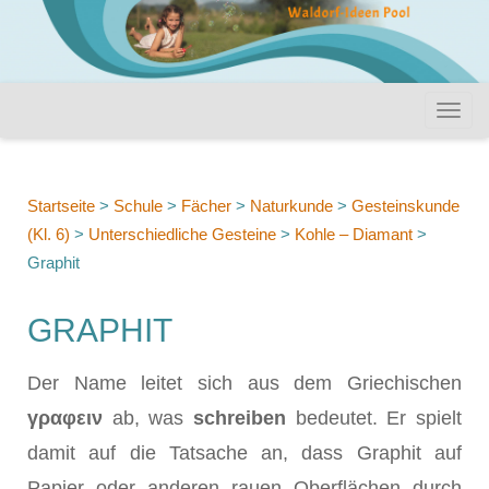
Startseite
>
Schule
>
Fächer
>
Naturkunde
>
Gesteinskunde
(Kl. 6)
>
Unterschiedliche Gesteine
>
Kohle – Diamant
>
Graphit
GRAPHIT
Der Name leitet sich aus dem Griechischen
γραφειν
ab, was
schreiben
bedeutet. Er spielt
damit auf die Tatsache an, dass Graphit auf
Papier oder anderen rauen Oberflächen durch