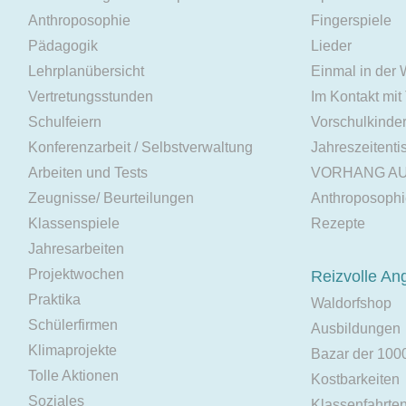
Anthroposophie
Fingerspiele
Pädagogik
Lieder
Lehrplanübersicht
Einmal in der
Vertretungsstunden
Im Kontakt mit
Schulfeiern
Vorschulkinde
Konferenzarbeit / Selbstverwaltung
Jahreszeitenti
Arbeiten und Tests
VORHANG A
Zeugnisse/ Beurteilungen
Anthroposoph
Klassenspiele
Rezepte
Jahresarbeiten
Projektwochen
Reizvolle An
Praktika
Waldorfshop
Schülerfirmen
Ausbildungen
Klimaprojekte
Bazar der 100
Tolle Aktionen
Kostbarkeiten
Soziales
Klassenfahrte