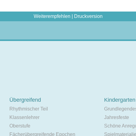
Weiterempfehlen
|
Druckversion
Übergreifend
Kindergarten
Rhythmischer Teil
Grundlegende
Klassenlehrer
Jahresfeste
Oberstufe
Schöne Anreg
Fächerübergreifende Epochen
Spielmateriali