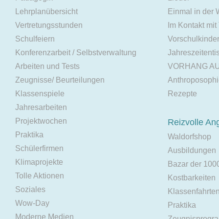
Lehrplanübersicht
Einmal in der
Vertretungsstunden
Im Kontakt mit
Schulfeiern
Vorschulkinde
Konferenzarbeit / Selbstverwaltung
Jahreszeitenti
Arbeiten und Tests
VORHANG A
Zeugnisse/ Beurteilungen
Anthroposoph
Klassenspiele
Rezepte
Jahresarbeiten
Projektwochen
Reizvolle An
Praktika
Waldorfshop
Schülerfirmen
Ausbildungen
Klimaprojekte
Bazar der 100
Tolle Aktionen
Kostbarkeiten
Soziales
Klassenfahrte
Wow-Day
Praktika
Moderne Medien
Zeugnisprogr