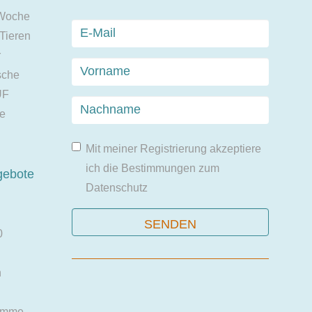
 Woche
 Tieren
r
sche
UF
ie
Mit meiner Registrierung akzeptiere
ich die Bestimmungen zum
gebote
Datenschutz
0
n
amme