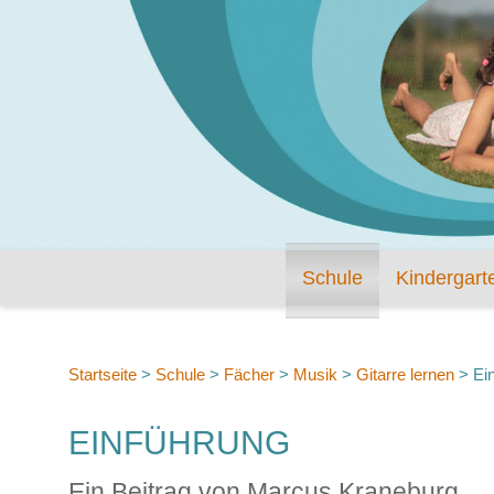
Schule
Kindergart
Startseite
>
Schule
>
Fächer
>
Musik
>
Gitarre lernen
>
Ei
EINFÜHRUNG
Ein Beitrag von Marcus Kraneburg