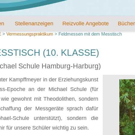
en
Stellenanzeigen
Reizvolle Angebote
Bücher
E
>
Vermessungspraktikum
>
Feldmessen mit dem Messtisch
STISCH (10. KLASSE)
Michael Schule Hamburg-Harburg)
nter Kampffmeyer in der Erziehungskunst
ess-Epoche an der Michael Schule (für
 wie gewohnt mit Theodolithen, sondern
schaffung der Messgeräte sprach dafür
el-Schule unterstützt), sondern die
r für unsere Schüler wichtig zu sein.