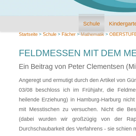
Schule
Kindergart
Startseite
>
Schule
>
Fächer
>
Mathematik
>
OBERSTUF
FELDMESSEN MIT DEM MES
Ein Beitrag von Peter Clementsen (
Angeregt und ermutigt durch den Artikel von Gü
03/08 beschloss ich im Frühjahr, die Feldm
heilende Erziehung) in Hamburg-Harburg nicht
mit Messtischen zu versuchen. Nicht die Be
(dabei wurden wir großzügig von der Rapha
Durchschaubarkeit des Verfahrens - sie schien mi