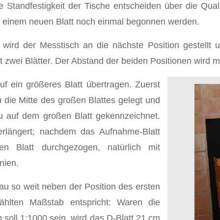
e Standfestigkeit der Tische entscheiden über die Qua
t einem neuen Blatt noch einmal begonnen werden.
ird der Messtisch an die nächste Position gestellt u
t zwei Blätter. Der Abstand der beiden Positionen wir
f ein größeres Blatt übertragen. Zuerst
 die Mitte des großen Blattes gelegt und
au auf dem großen Blatt gekennzeichnet.
erlängert; nachdem das Aufnahme-Blatt
n Blatt durchgezogen, natürlich mit
nien.
nau so weit neben der Position des ersten
ählten Maßstab entspricht: Waren die
oll 1:1000 sein, wird das D-Blatt 21 cm