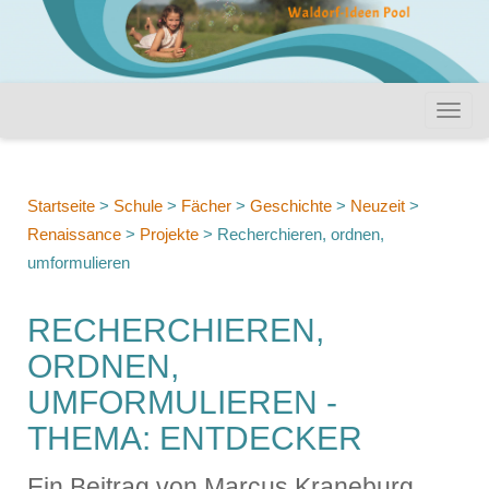
Startseite
>
Schule
>
Fächer
>
Geschichte
>
Neuzeit
>
Renaissance
>
Projekte
>
Recherchieren, ordnen,
umformulieren
RECHERCHIEREN,
ORDNEN,
UMFORMULIEREN -
THEMA: ENTDECKER
Ein Beitrag von Marcus Kraneburg