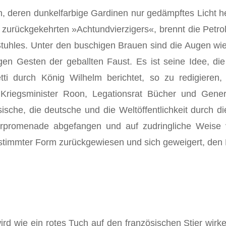
 deren dunkel­farbige Gardinen nur gedämpftes Licht he
 zurückgekehrten »Achtundvierzigers«, brennt die Petr
Stuhles. Unter den buschigen Brauen sind die Augen wie
tigen Gesten der geballten Faust. Es ist seine Idee, 
tti durch König Wilhelm berichtet, so zu redigieren
. Kriegsminister Roon, Legationsrat Bücher und Gene
che, die deutsche und die Weltöffentlichkeit durch di
rprome­nade abgefangen und auf zudringliche Weise v
bestimmter Form zurückgewiesen und sich geweigert, de
rd wie ein rotes Tuch auf den französischen Stier wirke