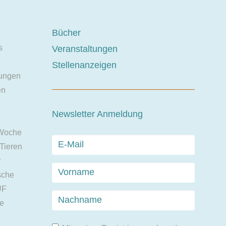
Bücher
s
Veranstaltungen
Stellenanzeigen
ungen
en
Newsletter Anmeldung
 Woche
 Tieren
r
sche
UF
ie