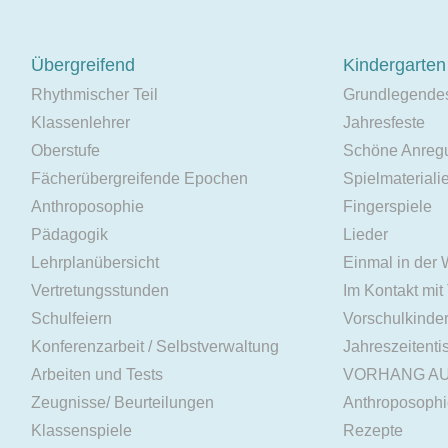
Übergreifend
Kindergarten
Rhythmischer Teil
Grundlegende
Klassenlehrer
Jahresfeste
Oberstufe
Schöne Anreg
Fächerübergreifende Epochen
Spielmateriali
Anthroposophie
Fingerspiele
Pädagogik
Lieder
Lehrplanübersicht
Einmal in der
Vertretungsstunden
Im Kontakt mit
Schulfeiern
Vorschulkinde
Konferenzarbeit / Selbstverwaltung
Jahreszeitenti
Arbeiten und Tests
VORHANG A
Zeugnisse/ Beurteilungen
Anthroposoph
Klassenspiele
Rezepte