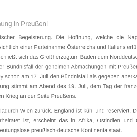
hung in Preußen!
ischer Begeisterung. Die Hoffnung, welche die Nap
ichtlich einer Parteinahme Österreichs und Italiens erf
schließt sich das Großherzogtum Baden dem Norddeutsc
er Bündnisfall der ge­heimen Abmachungen mit Preußen e
ey schon am 17. Juli den Bündnisfall als gegeben anerk
itzung stimmt am Abend des 19. Juli, dem Tag der fran
n Krieg an der Seite Preußens.
durch Wien zurück. England ist kühl und reserviert. Dem
heiratet ist, erscheint das in Afrika, Ostindien und
eutungslose preußisch-deutsche Kontinentalstaat.