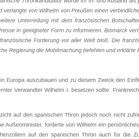
spanische Thronkandi­datur wurde im In- und Ausland als
d ver­langte von Wilhelm von Preußen einen verbindlichen
eitere Unterredung mit dem französischen Botschafter
Presse in geeigneter Form zu informieren. Bismarck verö
französische Forde­rung vor aller Welt bloß. Die franzö
sche Regierung die Mobilmachung befehlen und erklärte 
 in Europa auszubauen und zu diesem Zweck den Einfl
ernter Verwandter Wilhelm I. besetzen sollte. Frankrei
zicht auf den spanischen Thron jedoch noch nicht zufri
e Außenminister, forderte von Wilhelm ein persönliche
ohenzollern auf den spanischen Thron auch für die Zu