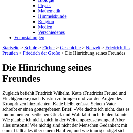
Biologie
Physik
Mathematik
Himmelskunde
Religion
Medien
Verschiedenes
Veranstaltungen
Startseite
>
Schule
>
Fächer
>
Geschichte
>
Neuzeit
>
Friedrich II. -
Preußen
>
Friedrich der Große
>
Die Hinrichung seines Freundes
Die Hinrichung seines
Freundes
Zugleich befiehlt Friedrich Wilhelm, Katte (Friedrichs Freund und
Fluchtgenosse) nach Küstrin zu bringen und vor den Augen des
Kronprinzen hinzurichten. Katte bleibt gefasst. Seinem Vater
schreibt er einen gottergebenen Brief: »Wie dachte ich nicht, dass es
mir an meinem zeitlichen Glück und Wohlfahrt nicht fehlen könnte.
Wie glaubte ich nicht, mich in der Welt emporzuschwingen! Aber
alles umsonst! Wie nichtig sind nicht der Menschen Gedanken: mit
einmal fällt alles über einem Hauffen, und wie traurig endiget sich