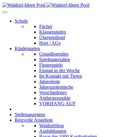
Schule
Fächer
Klassenstufen
Übergreifend
Hort / AGs
Kindergarten
Grundlegendes
Spielmaterialien
Fingerspiele
Einmal in der Woche
Im Kontakt mit Tieren
Jahresfeste
Jahreszeitentische
Verschiedenes
Anthroposophie
VORHANG AUF
Stellenanzeigen
Reizvolle Angebote
Waldorfshop
Ausbildungen
Bazar der 1000 Kostbarkeiten