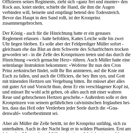
Offizieren seines Regiments, zieht sich »ganz frei und munter« den
Rock aus, kniet nieder, schiebt die Hand, die ihm die Augen
verbinden will, beiseite und empfängt betend den Todesstreich.
Bevor das Haupt in den Sand rollt, ist der Kronprinz
zusammengebrochen.
Der König - auch für die Hinrichtung hatte er ein genaues
Reglement erlassen - hatte befohlen, Kattes Leiche solle bis zwei
Uhr liegen bleiben. Es solle aber der Feldprediger Müller sofort -
gleichsam ehe das Blut an dem Schwerte des Scharfrich­ters trocken
geworden sei - in die Zelle des Kronprinzen treten und das durch die
Hinrichtung »weich gemachte Herz« rühren. Auch Müller hatte eine
seitenlange Instruktion bekommen: »Woferne Ihr nun den Cron
Prinz zerknirschet findet, sollt Ihr Ihn animieren, auf die Knie mit
Euch zu fallen, und auch die Officiers, die bey Ihm syn, und Gott
mit tränenden Hertzen um Vergebung bitten. Ihr müsset aber alles
mit guter Art und Vor­sicht thun, denn Er ein verschlagener Kopf ist,
und müsset Ihr wohl acht geben, ob alles auch mit einer wahren
Reue und gebrochenen Hertzen geschehe.« Außerdem solle er den
Kron­prinzen von seinem gefährlichen calvinistischen Irrglauben hei­
len, dass das Heil oder Verderben jeder Seele durch die »Gna­
denwahl« vorherbestimmt sei.
Aber als Müller die Zelle betritt, ist der Kronprinz unfähig, sich zu
unterhalten. Auch in der Nacht liegt er in wilden Phan­tasien. Erst am