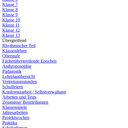
Klasse 7
Klasse 8
Klasse 9
Klasse 10
Klasse 11
Klasse 12
Klasse 13
Übergreifend
Rhythmischer Teil
Klassenlehrer
Oberstufe
Fächerübergreifende Epochen
Anthroposophie
Pädagogik
Lehrplanübersicht
Vertretungsstunden
Schulfeiern
Konferenzarbeit / Selbstverwaltung
Arbeiten und Tests
Zeugnisse/ Beurteilungen
Klassenspiele
Jahresarbeiten
Projektwochen
Praktika
Schülerfirmen