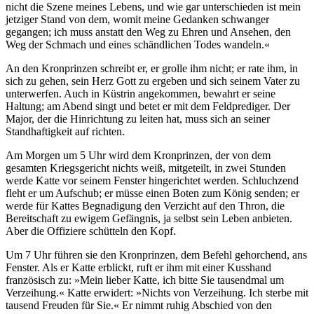
nicht die Szene meines Lebens, und wie gar unterschieden ist mein
jetziger Stand von dem, womit meine Gedanken schwanger
gegangen; ich muss anstatt den Weg zu Ehren und Ansehen, den
Weg der Schmach und eines schändlichen Todes wandeln.«
An den Kronprinzen schreibt er, er grolle ihm nicht; er rate ihm, in
sich zu gehen, sein Herz Gott zu ergeben und sich seinem Vater zu
unterwerfen. Auch in Küstrin angekommen, bewahrt er seine
Haltung; am Abend singt und betet er mit dem Feldprediger. Der
Major, der die Hinrichtung zu leiten hat, muss sich an seiner
Standhaftigkeit auf richten.
Am Morgen um 5 Uhr wird dem Kronprinzen, der von dem
gesamten Kriegsgericht nichts weiß, mitgeteilt, in zwei Stunden
werde Katte vor seinem Fenster hingerichtet werden. Schluch­zend
fleht er um Aufschub; er müsse einen Boten zum König senden; er
werde für Kattes Begnadigung den Verzicht auf den Thron, die
Bereitschaft zu ewigem Gefängnis, ja selbst sein Le­ben anbieten.
Aber die Offiziere schütteln den Kopf.
Um 7 Uhr führen sie den Kronprinzen, dem Befehl gehor­chend, ans
Fenster. Als er Katte erblickt, ruft er ihm mit einer Kusshand
französisch zu: »Mein lieber Katte, ich bitte Sie tau­sendmal um
Verzeihung.« Katte erwidert: »Nichts von Verzei­hung. Ich sterbe mit
tausend Freuden für Sie.« Er nimmt ruhig Abschied von den