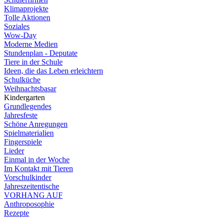
Klimaprojekte
Tolle Aktionen
Soziales
Wow-Day
Moderne Medien
Stundenplan - Deputate
Tiere in der Schule
Ideen, die das Leben erleichtern
Schulküche
Weihnachtsbasar
Kindergarten
Grundlegendes
Jahresfeste
Schöne Anregungen
Spielmaterialien
Fingerspiele
Lieder
Einmal in der Woche
Im Kontakt mit Tieren
Vorschulkinder
Jahreszeitentische
VORHANG AUF
Anthroposophie
Rezepte