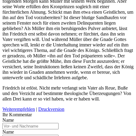
folgenden Morgen kann Müller mit seinem Werk beginnen. Aber
seine Worte erfüllen den Kronprinzen sogleich mit einer
fürchterlichen Ahnung. Schickt man ihm etwa einen Geistlichen, um
ihn auf den Tod vorzubereiten? Ist dieser blutige Sandhaufen vor
seinem Fenster noch für einen zweiten Delinquenten liegen
geblieben? Als Müller ihm ein be­ruhigendes Pulver anbietet, lässt
ihn Friedrich erst selbst davon nehmen; er fürchtet, dass ihn sein
Vater vergiften will. Und während Müller über die Gnade Gottes
sprechen will, lenkt er die Unterhaltung immer wieder auf ein ihm
viel wichtigeres Thema, auf die Gnade des Königs. Schließlich fragt
er geradezu, ob Müller »ihn auf den Tod präparieren solle«. Der
Geistliche hat die größte Mühe, ihm diese Furcht auszureden; er
versi­chert, seine Instruktionen ließen keinen Zweifel, dass der König
ihn wieder in Gnaden annehmen werde, wenn er bereue, sich
unterwerfe und schädliche Irrlehren aufgebe.
Friedrich ist erlöst. Nicht mehr verlangt sein Vater als Reue, Buße
und den Verzicht auf bestimmte theologische Überzeugungen? Von
allen Drei kann er so viel haben, wie er haben will.
Weiterempfehlen
|
Druckversion
Ihr Kommentar
Name
Name