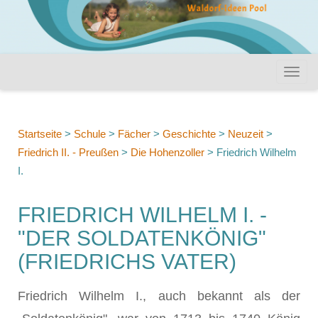
Startseite
>
Schule
>
Fächer
>
Geschichte
>
Neuzeit
>
Friedrich II. - Preußen
>
Die Hohenzoller
>
Friedrich Wilhelm
I.
FRIEDRICH WILHELM I. -
"DER SOLDATENKÖNIG"
(FRIEDRICHS VATER)
Friedrich Wilhelm I., auch bekannt als der