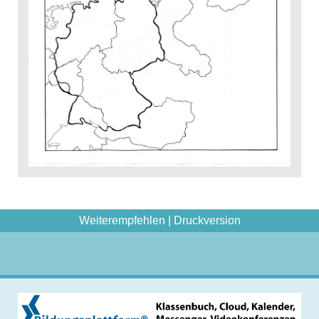
Weiterempfehlen
|
Druckversion