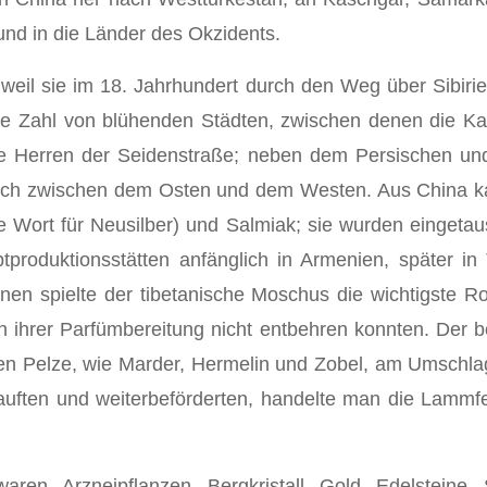
d in die Län­der des Okzidents.
 weil sie im 18. Jahrhundert durch den Weg über Sibirie
große Zahl von blühenden Städten, zwischen denen die K
die Herren der Seidenstraße; neben dem Persischen un
ausch zwischen dem Osten und dem Westen. Aus China k
he Wort für Neusilber) und Salmiak; sie wurden einget
produktionsstätten anfänglich in Armenien, später in T
nen spielte der tibetanische Moschus die wichtigste R
in ihrer Parfümbereitung nicht entbehren konnten. Der 
hen Pelze, wie Marder, Hermelin und Zobel, am Umschl
kauften und weiterbeförderten, handelte man die Lammf
aren, Arzneipflanzen, Bergkristall, Gold, Edelsteine