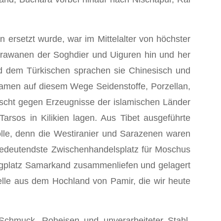
n ersetzt wurde, war im Mittelalter von höchster
ara­wanen der Soghdier und Uiguren hin und her
d dem Türkischen sprachen sie Chinesisch und
amen auf diesem Wege Seidenstoffe, Porzellan,
auscht gegen Erzeugnisse der islamischen Länder
arsos in Kilikien lagen. Aus Tibet ausgeführte
olle, denn die Westiranier und Sarazenen waren
bedeutendste Zwischenhan­delsplatz für Moschus
agplatz Samarkand zusammenliefen und ge­lagert
elle aus dem Hochland von Pamir, die wir heute
, Schmuck, Roheisen und unverarbeiteter Stahl,