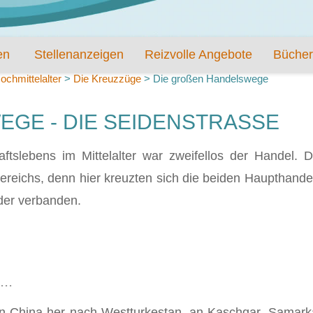
en
Stellenanzeigen
Reizvolle Angebote
Bücher
ochmittelalter
>
Die Kreuzzüge
>
Die großen Handelswege
E - DIE SEIDENSTRASSE
ftslebens im Mittelalter war zweifellos der Handel. D
eichs, denn hier kreuzten sich die beiden Haupthandel
nder verbanden.
..
von China her nach Westturkestan, an Kaschgar, Samark