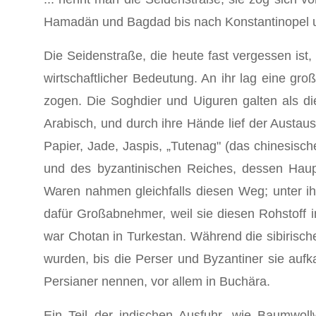
Hamadän und Bagdad bis nach Konstantinopel un
Die Seidenstraße, die heute fast vergessen ist,
wirtschaftlicher Be­deutung. An ihr lag eine 
zogen. Die Soghdier und Uiguren galten als 
Arabisch, und durch ihre Hände lief der Aust
Papier, Jade, Jaspis, „Tutenag" (das chinesisc
und des byzantini­schen Reiches, dessen Haupt
Waren nahmen gleichfalls diesen Weg; unter ih
dafür Großabnehmer, weil sie diesen Rohstoff 
war Chotan in Turkestan. Während die sibirisc
wurden, bis die Perser und Byzantiner sie auf
Persianer nennen, vor allem in Buchära.
Ein Teil der indischen Ausfuhr, wie Baumwollw