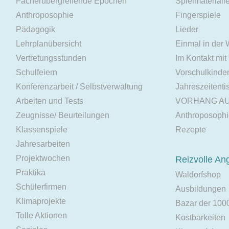
Fächerübergreifende Epochen
Spielmateriali
Anthroposophie
Fingerspiele
Pädagogik
Lieder
Lehrplanübersicht
Einmal in der
Vertretungsstunden
Im Kontakt mit
Schulfeiern
Vorschulkinde
Konferenzarbeit / Selbstverwaltung
Jahreszeitenti
Arbeiten und Tests
VORHANG A
Zeugnisse/ Beurteilungen
Anthroposoph
Klassenspiele
Rezepte
Jahresarbeiten
Projektwochen
Reizvolle An
Praktika
Waldorfshop
Schülerfirmen
Ausbildungen
Klimaprojekte
Bazar der 100
Tolle Aktionen
Kostbarkeiten