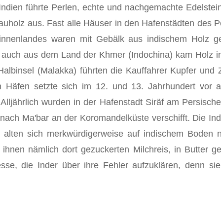
dien führte Perlen, echte und nachgemachte Edelsteine
auholz aus. Fast alle Häuser in den Hafenstädten des P
nnenlandes waren mit Gebälk aus indischem Holz g
rn auch aus dem Land der Khmer (Indochina) kam Holz i
albinsel (Malakka) führten die Kauffahrer Kupfer und Z
n Häfen setzte sich im 12. und 13. Jahrhundert vor 
Alljährlich wurden in der Hafenstadt Siräf am Persi­sc
 nach Ma'bar an der Koromandelküste verschifft. Die 
alten sich merkwürdigerweise auf indischem Boden nic
 ihnen nämlich dort gezuckerten Milchreis, in Butter 
resse, die Inder über ihre Fehler aufzu­klären, denn