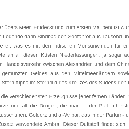
ar übers Meer. Entdeckt und zum ersten Mal benutzt wur
e Legende dann Sindbad den Seefahrer aus Tausend und
te er, was es mit den indischen Monsun­winden für ein
te an all diesen Küsten Niederlassungen, ja sogar au
nen Handelsverkehr zwischen Alexandrien und dem Chin
gemünzten Geldes aus den Mittelmeerländern sowie
r Stern Alpha im Sternbild des Kreuzes des Südens de
h die verschiedensten Erzeugnisse jener fernen Länder 
rze und all die Drogen, die man in der Parfümherstel
xusschuhen, Golderz und al-'Anbar, das in der Parfüm- un
Zusatz verwendete Ambra. Dieser Duftstoff findet sich