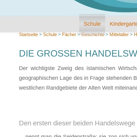
Schule
Kindergart
Startseite
>
Schule
>
Fächer
>
Geschichte
>
Mittelalter
>
H
DIE GROSSEN HANDELSWEG
Der wichtigste Zweig des islamischen Wirtscha
geographischen Lage des in Frage stehenden Ber
westlichen Randgebiete der Alten Welt mit­eina
Den ersten dieser beiden Handelswege .
... nennt man die Seidenstraße; sie zog sich 