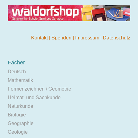
Kontakt
|
Spenden
|
Impressum
|
Datenschutz
Fächer
Deutsch
Mathematik
Formenzeichnen / Geometrie
Heimat- und Sachkunde
Naturkunde
Biologie
Geographie
Geologie