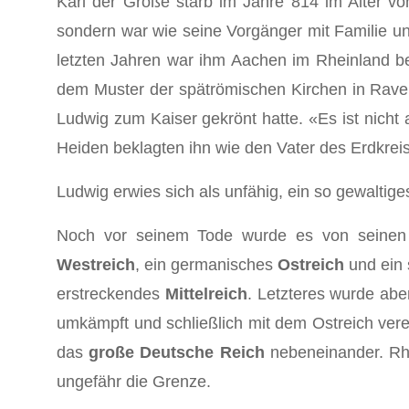
Karl der Große starb im Jahre 814 im Alter v
sondern war wie seine Vorgänger mit Familie u
letzten Jahren war ihm Aachen im Rheinland be
dem Muster der spät­römischen Kirchen in Ra
Ludwig zum Kaiser gekrönt hatte. «Es ist nicht
Heiden beklagten ihn wie den Vater des Erdkrei
Ludwig erwies sich als unfähig, ein so gewaltiges
Noch vor seinem Tode wurde es von seinen S
Westreich
, ein germanisches
Ostreich
und ein 
erstreckendes
Mittelreich
. Letzteres wurde abe
um­kämpft und schließlich mit dem Ostreich ver
das
große Deutsche Reich
nebeneinander. Rh
ungefähr die Grenze.