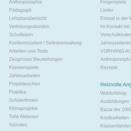
Anthroposophie
Fingerspiele
Pädagogik
Lieder
Lehrplanübersicht
Einmal in der
Vertretungsstunden
Im Kontakt mit
Schulfeiern
Vorschulkinde
Konferenzarbeit / Selbstverwaltung
Jahreszeitenti
Arbeiten und Tests
VORHANG A
Zeugnisse/ Beurteilungen
Anthroposoph
Klassenspiele
Rezepte
Jahresarbeiten
Projektwochen
Reizvolle An
Praktika
Waldorfshop
Schülerfirmen
Ausbildungen
Klimaprojekte
Bazar der 100
Tolle Aktionen
Kostbarkeiten
Soziales
Klassenfahrte