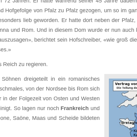
on 72 Jahren. Er hatte während seiner 45 Jahre dauern
nd Hofgefolge von Pfalz zu Pfalz gezogen, um so im g
sonders lieb geworden. Er hatte dort neben der Pfalz
venna und Rom. Und in diesem Dom wurde er nun auch 
 auszusagen», berichtet sein Hofschreiber, «wie groß di
ses.»
 Reich zu regie­ren.
öhnen dreigeteilt in ein romanisches
schmales, von der Nordsee bis Rom sich
r in der Folgezeit von Osten und Westen
einigt. So lagen nur noch
Frankreich
und
one, Saöne, Maas und Scheide bildeten