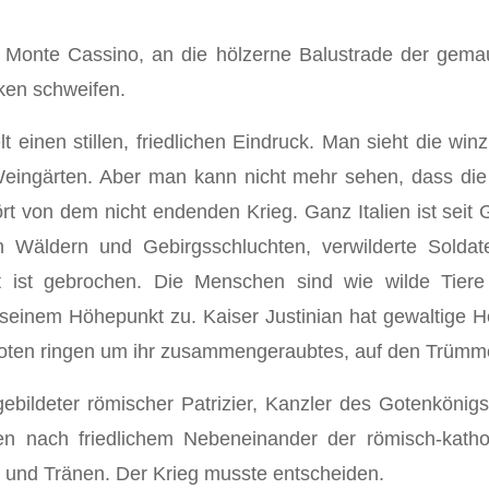
Monte Cassino, an die hölzerne Balustrade der gemauer
cken schweifen.
 einen stillen, friedlichen Eindruck. Man sieht die wi
Weingärten. Aber man kann nicht mehr sehen, dass die 
stört von dem nicht endenden Krieg. Ganz Italien ist sei
Wäldern und Gebirgsschluchten, verwilderte Soldat
t ist gebrochen. Die Menschen sind wie wilde Tiere
inem Höhepunkt zu. Kaiser Justinian hat ge­waltige H
oten ringen um ihr zu­sammengeraubtes, auf den Trümme
bildeter römi­scher Patrizier, Kanzler des Gotenkönig
nach friedlichem Nebeneinander der römisch-kathol
t und Tränen. Der Krieg musste ent­scheiden.