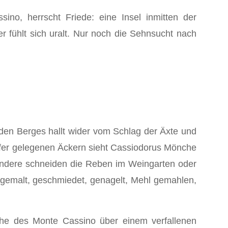
ino, herrscht Friede: eine Insel inmit­ten der
 fühlt sich ur­alt. Nur noch die Sehnsucht nach
nden Berges hallt wi­der vom Schlag der Äxte und
efer gelegenen Äckern sieht Cassiodorus Mönche
ndere schneiden die Reben im Wein­garten oder
t, gemalt, geschmiedet, genagelt, Mehl gemahlen,
che des Monte Cassino über einem verfallenen