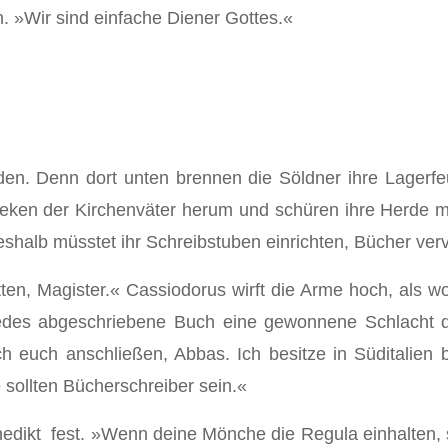
. »Wir sind einfache Diener Gottes.«
lden. Denn dort unten brennen die Söldner ihre Lagerfeu
eken der Kirchenväter herum und schüren ihre Herde mit
shalb müsstet ihr Schreibstuben einrichten, Bücher vervie
en, Magister.« Cassiodorus wirft die Arme hoch, als wo
»Jedes abgeschriebene Buch eine gewonnene Schlacht d
 euch anschließen, Abbas. Ich besitze in Südita­lien b
sollten Bücherschreiber sein.«
enedikt fest. »Wenn deine Mönche die Regula einhalten, 