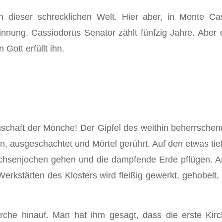
dieser schreckli­chen Welt. Hier aber, in Monte Cass
nnung. Cassiodorus Senator zählt fünfzig Jahre. Aber er
Gott erfüllt ihn.
inschaft der Mönche! Der Gipfel des weithin beherrsche
 ausgeschachtet und Mörtel gerührt. Auf den etwas ti
Ochsenjochen gehen und die dampfende Erde pflügen. A
erk­stätten des Klosters wird fleißig gewerkt, gehobel
irche hinauf. Man hat ihm gesagt, dass die erste Kir