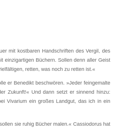
er mit kostbaren Hand­schriften des Vergil, des
 einzigartigen Büchern. Sollen denn aller Geist
lfältigen, retten, was noch zu retten ist.«
lle er Benedikt be­schwören. »Jeder feingemalte
er Zu­kunft!« Und dann setzt er sinnend hinzu:
ei Vivarium ein großes Landgut, das ich in ein
sollen sie ruhig Bü­cher malen.« Cassiodorus hat