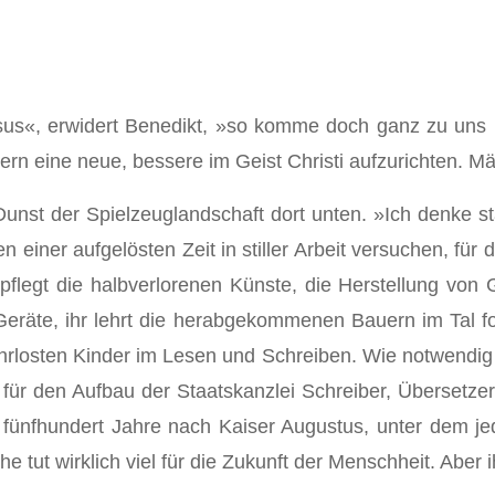
us«, erwidert Benedikt, »so komme doch ganz zu uns un
rn eine neue, bessere im Geist Christi aufzurichten. Mä
unst der Spiel­zeuglandschaft dort unten. »Ich denke s
n einer aufgelösten Zeit in stiller Arbeit versuchen, fü
r pflegt die halbverlorenen Künste, die Herstellung vo
räte, ihr lehrt die herabgekom­menen Bauern im Tal for
ahrlosten Kinder im Lesen und Schreiben. Wie notwendig i
für den Aufbau der Staatskanzlei Schreiber, Über­setzer
 fünfhundert Jahre nach Kaiser Augustus, unter dem j
 tut wirk­lich viel für die Zukunft der Menschheit. Aber ih