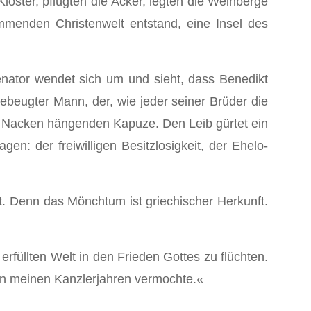
ster, pflügten die Äcker, legten die Weinberge
menden Christenwelt entstand, eine Insel des
nator wendet sich um und sieht, dass Benedikt
 gebeugter Mann, der, wie jeder seiner Brüder die
m Nacken hängenden Kapuze. Den Leib gürtet ein
: der freiwilligen Besitzlosigkeit, der Ehelo­
t. Denn das Mönchtum ist griechischer Herkunft.
füllten Welt in den Frieden Gottes zu flüchten.
 in meinen Kanzlerjahren vermochte.«