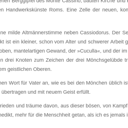
en Berggipfel des Monte Cassino, bauten Kirche und Klo
nen Handwerkskünste Roms. Eine Zelle der neuen, kom­
eine milde Altmän­nerstimme neben Cassiodorus. Der Se
kt ist ein kleiner, schon vom Alter und schwerer Arbeit
ro­ben, mantelartigen Gewand, der »Cuculla«, und der i
 drei Knoten zum Zeichen der drei Mönchsgelübde tragen
nem geistlichen Oberen.
hen Wort für Vater an, wie es bei den Mönchen üblich is
 übertragen und mit neuem Geist erfüllt.
ieden und träume davon, aus dieser bösen, von Kampf er
dikt, mehr für die Menschheit getan, als ich es jemals