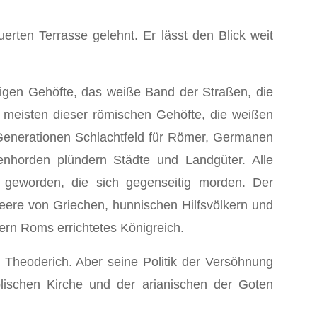
ten Terrasse gelehnt. Er lässt den Blick weit
nzigen Gehöfte, das weiße Band der Straßen, die
mei­sten dieser römischen Gehöfte, die weißen
t Generationen Schlachtfeld für Römer, Ger­manen
enhorden plündern Städte und Landgüter. Alle
 gewor­den, die sich gegenseitig morden. Der
eere von Griechen, hunnischen Hilfsvölkern und
rn Roms errichtetes König­reich.
s Theoderich. Aber seine Politik der Versöhnung
i­schen Kirche und der arianischen der Goten