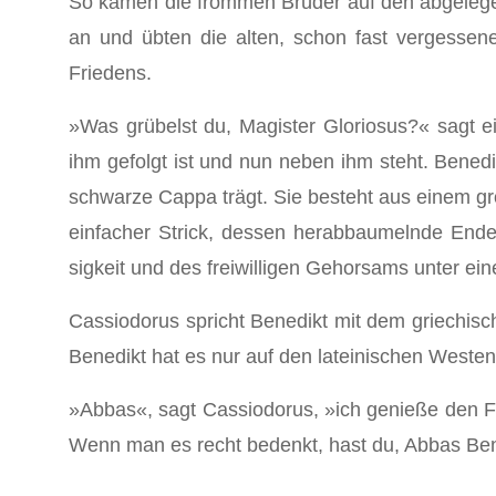
So kamen die frommen Brüder auf den abgelegen
an und übten die alten, schon fast vergesse
Friedens.
»Was grübelst du, Magister Gloriosus?« sagt 
ihm ge­folgt ist und nun neben ihm steht. Benedi
schwarze Cappa trägt. Sie besteht aus einem g
einfacher Strick, dessen herabbaumelnde Enden
sigkeit und des freiwilligen Gehorsams unter ei
Cassiodorus spricht Benedikt mit dem griechisc
Benedikt hat es nur auf den lateinischen Westen
»Abbas«, sagt Cassiodorus, »ich genieße den Fr
Wenn man es recht bedenkt, hast du, Abbas Bene