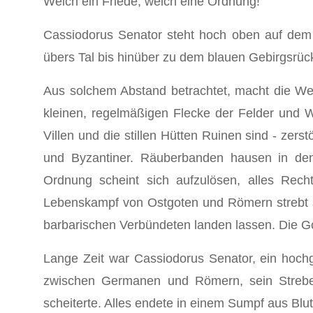
Welch ein Friede, welch eine Ordnung!
Cassiodorus Senator steht hoch oben auf dem 
übers Tal bis hinüber zu dem blauen Gebirgs­rü
Aus solchem Abstand betrachtet, macht die Welt
kleinen, regelmäßigen Flecke der Felder und 
Villen und die stillen Hütten Ruinen sind - zer
und Byzantiner. Räuberbanden hausen in den 
Ordnung scheint sich aufzulösen, alles Rech
Lebenskampf von Ostgoten und Römern strebt se
barba­rischen Verbündeten landen lassen. Die G
Lange Zeit war Cassiodorus Senator, ein hochge
zwischen Germanen und Römern, sein Streben 
scheiterte. Alles en­dete in einem Sumpf aus Blu