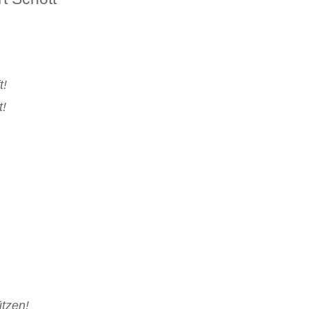
t!
t!
ützen!