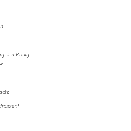
en
u] den König,
!«
sch:
drossen!