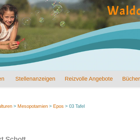
en
Stellenanzeigen
Reizvolle Angebote
Bücher
lturen
>
Mesopotamien
>
Epos
>
03 Tafel
rt Schott