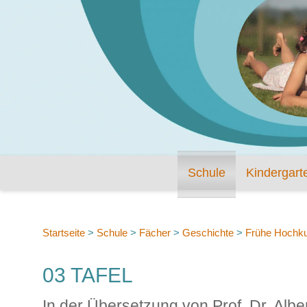
Schule
Kindergart
Startseite
>
Schule
>
Fächer
>
Geschichte
>
Frühe Hochku
03 TAFEL
In der Übersetzung von Prof. Dr. Albe