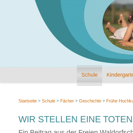
Schule
Kindergart
Startseite
>
Schule
>
Fächer
>
Geschichte
>
Frühe Hochku
WIR STELLEN EINE TOT
Ein Beitrag aus der Freien Waldorfsc