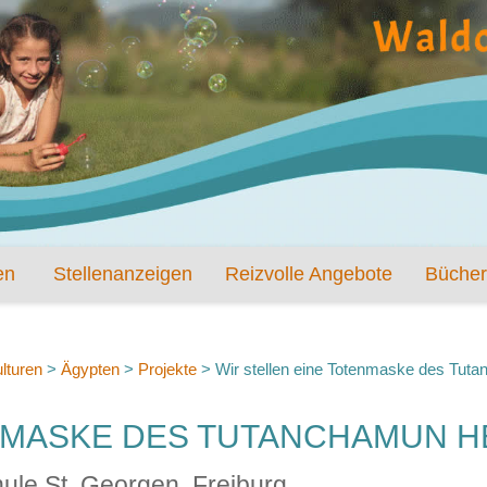
en
Stellenanzeigen
Reizvolle Angebote
Bücher
lturen
>
Ägypten
>
Projekte
>
Wir stellen eine Totenmaske des Tut
ENMASKE DES TUTANCHAMUN H
hule St. Georgen, Freiburg