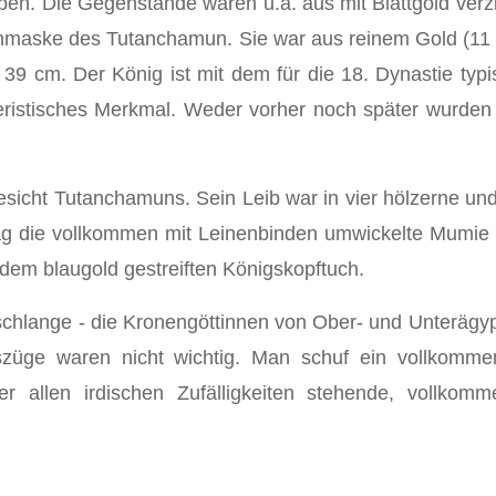
ben. Die Gegenstände waren u.a. aus mit Blattgold verz
maske des Tutanchamun. Sie war aus reinem Gold (11 k
9 cm. Der König ist mit dem für die 18. Dynastie typi
eristisches Merkmal. Weder vorher noch später wurden 
cht Tutanchamuns. Sein Leib war in vier hölzerne und 
ag die vollkommen mit Leinenbinden umwickelte Mumie
em blaugold gestreiften Königskopftuch.
sschlange - die Kronengöttinnen von Ober- und Unterägy
szüge waren nicht wichtig. Man schuf ein vollkomm
r allen irdischen Zufälligkeiten stehende, vollkom