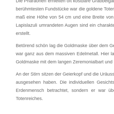
Die Pharaonen erhielten oft kostbare Grabbeiga
berühmtesten Fundstücke war die goldene Toten
maß eine Höhe von 54 cm und eine Breite von 3
Lapislazuli umrandeten Augen sind ein charakt
erstellt.
Betörend schön lag die Goldmaske über dem Gesi
war ganz aus dem massiven Edelmetall. Hier l
Goldmaske mit dem langen Zeremonialbart und d
An der Stirn sitzen der Geierkopf und die Uräu
ausgesehen haben. Die individuellen Gesicht
Erdenmensch betrachtet, sondern er war übe
Totenreiches.