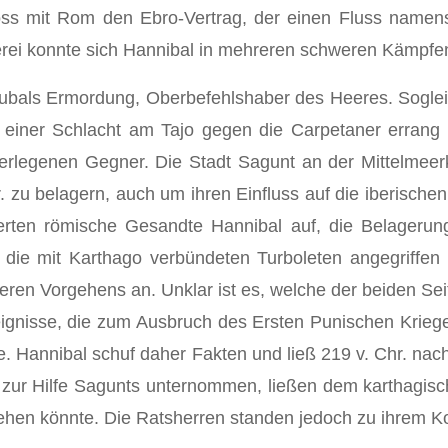
loss mit Rom den Ebro-Vertrag, der einen Fluss namen
erei konnte sich Hannibal in mehreren schweren Kämpfe
rubals Ermordung, Oberbefehlshaber des Heeres. Soglei
einer Schlacht am Tajo gegen die Carpetaner errang 
erlegenen Gegner. Die Stadt Sagunt an der Mittelmeerk
hr. zu belagern, auch um ihren Einfluss auf die iberisc
erten römische Gesandte Hannibal auf, die Belagerun
die mit Karthago verbündeten Turboleten angegriffen 
teren Vorgehens an. Unklar ist es, welche der beiden Se
eignisse, die zum Ausbruch des Ersten Punischen Kriege
tte. Hannibal schuf daher Fakten und ließ 219 v. Chr. n
s zur Hilfe Sagunts unternommen, ließen dem karthagisc
tgehen könnte. Die Ratsherren standen jedoch zu ihrem