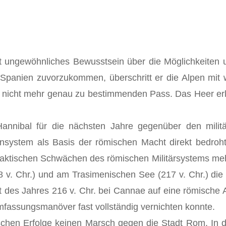
eit ungewöhnliches Bewusstsein über die Möglichkeiten 
Spanien zuvorzukommen, überschritt er die Alpen mit w
 nicht mehr genau zu bestimmenden Pass. Das Heer erli
nnibal für die nächsten Jahre gegenüber den militä
system als Basis der römischen Macht direkt bedrohte.
taktischen Schwächen des römischen Militärsystems me
8 v. Chr.) und am Trasimenischen See (217 v. Chr.) di
st des Jahres 216 v. Chr. bei Cannae auf eine römisch
mfassungsmanöver fast vollständig vernichten konnte.
rischen Erfolge keinen Marsch gegen die Stadt Rom. In 