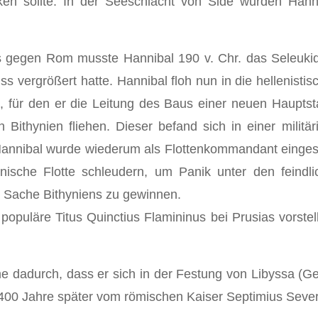
rken sollte. In der Seeschlacht von Side wurden Hann
 gegen Rom musste Hannibal 190 v. Chr. das Seleukidenr
uss vergrößert hatte. Hannibal floh nun in die hellenisti
., für den er die Leitung des Baus einer neuen Haupt
n Bithynien fliehen. Dieser befand sich in einer mili
nibal wurde wiederum als Flottenkommandant eingesetzt
enische Flotte schleudern, um Panik unter den feindl
ie Sache Bithyniens zu gewinnen.
opuläre Titus Quinctius Flamininus bei Prusias vorstel
 dadurch, dass er sich in der Festung von Libyssa (Geb
0 Jahre später vom römischen Kaiser Septimius Severus 