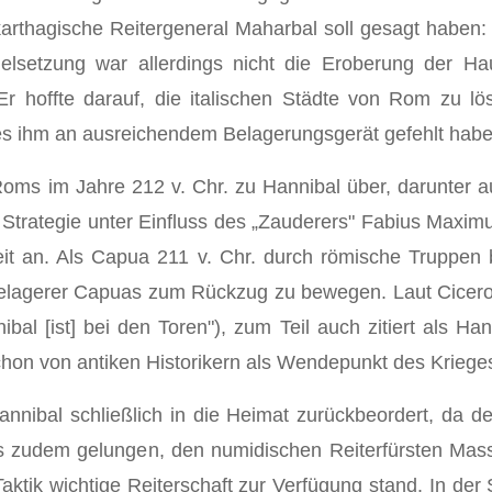
 karthagische Reitergeneral Maharbal soll gesagt haben:
Zielsetzung war allerdings nicht die Eroberung der H
r hoffte darauf, die italischen Städte von Rom zu l
es ihm an ausreichendem Belagerungsgerät gefehlt habe
oms im Jahre 212 v. Chr. zu Hannibal über, darunter 
Strategie unter Einfluss des „Zauderers" Fabius Maximus
it an. Als Capua 211 v. Chr. durch römische Truppen 
elagerer Capuas zum Rückzug zu bewegen. Laut Cicero (d
al [ist] bei den Toren"), zum Teil auch zitiert als Han
schon von antiken Historikern als Wendepunkt des Krieg
annibal schließlich in die Heimat zurückbeordert, da 
es zudem gelungen, den numidischen Reiterfürsten Ma
ktik wichtige Reiterschaft zur Verfügung stand. In der S