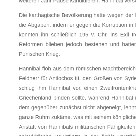
weiteren Jahr Pause kandidieren. Hannibal versc
Die karthagische Bevölkerung hatte wegen der 
die Abgaben, indem er gegen die Korruption in 
konnten ihn schließlich 195 v. Chr. ins Exil
Reformen blieben jedoch bestehen und hatte
Punischen Krieg.
Hannibal floh aus dem römischen Machtbereich,
Feldherr für Antiochos III. den Großen von Sy
schlug ihm Hannibal vor, einen Zweifrontenkri
Griechenland binden sollte, während Hannibal 
dem gegenüber zunächst nicht abgeneigt, lehnte
ganze Ruhm zukäme, was mit seinem königlichen
Anstatt von Hannibals militärischen Fähigkeite