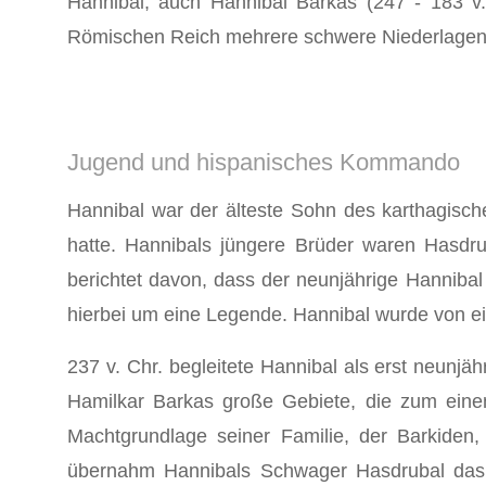
Hannibal, auch Hannibal Barkas (247 - 183 v.
Römischen Reich mehrere schwere Niederlagen
Jugend und hispanisches Kommando
Hannibal war der älteste Sohn des karthagisch
hatte. Hannibals jüngere Brüder waren Hasdru
berichtet davon, dass der neunjährige Hannib
hierbei um eine Legende. Hannibal wurde von e
237 v. Chr. begleitete Hannibal als erst neunjä
Hamilkar Barkas große Gebiete, die zum einen
Machtgrundlage seiner Familie, der Barkiden,
übernahm Hannibals Schwager Hasdrubal das K