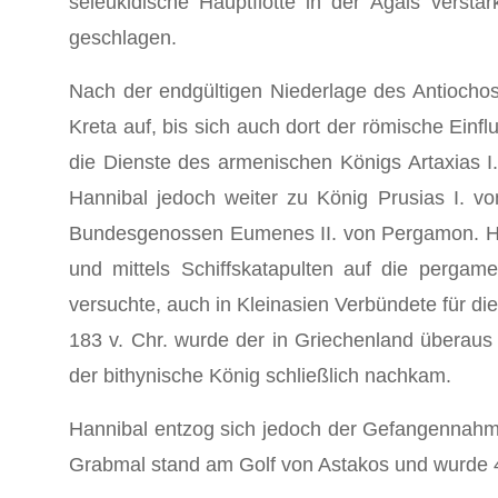
seleukidische Hauptflotte in der Ägäis verstä
geschlagen.
Nach der endgültigen Niederlage des Antiochos
Kreta auf, bis sich auch dort der römische Einfl
die Dienste des armenischen Königs Artaxias I
Hannibal jedoch weiter zu König Prusias I. vo
Bundesgenossen Eumenes II. von Pergamon. Han
und mittels Schiffskatapulten auf die pergam
versuchte, auch in Kleinasien Verbündete für d
183 v. Chr. wurde der in Griechenland überaus p
der bithynische König schließlich nachkam.
Hannibal entzog sich jedoch der Gefangennahme
Grabmal stand am Golf von Astakos und wurde 40