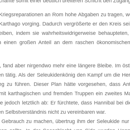
haffte somit einer deutlich breiteren Schicht den Zugan
Kriegsreparationen an Rom hohe Abgaben zu tragen, wel
Karthago vorging. Dadurch vergrößerte er den Kreis se
 treiben, indem sie wahrheitswidrigerweise behauptete
n einen großen Anteil an dem raschen ökonomische
 fand aber nirgendwo mehr eine längere Bleibe. Im öst
rien tätig. Als der Seleukidenkönig den Kampf um die 
eg zu führen. Dieser Plan hätte vorgesehen, dass Anti
mit karthagischen und fremden Truppen ein zweites Mal 
 jedoch letztlich ab: Er fürchtete, dass Hannibal bei d
 Selbstverständnis nicht zu vereinbaren war.
n Gebrauch zu machen, übertrug ihm der Seleukide nur d