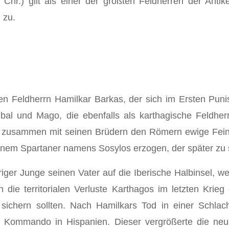
 Chr.) gilt als einer der größten Feldherren der Anti
 zu.
en Feldherrn Hamilkar Barkas, der sich im Ersten Pun
bal und Mago, die ebenfalls als karthagische Feldher
al zusammen mit seinen Brüdern den Römern ewige Fein
inem Spartaner namens Sosylos erzogen, der später zu 
hriger Junge seinen Vater auf die Iberische Halbinsel, 
 die territorialen Verluste Karthagos im letzten Kr
 sichern sollten. Nach Hamilkars Tod in einer Schla
ommando in Hispanien. Dieser vergrößerte die neue 