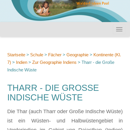
Startseite
>
Schule
>
Fächer
>
Geographie
>
Kontinente (Kl.
7)
>
Indien
>
Zur Geographie Indiens
>
Tharr - die Große
Indische Wüste
THARR - DIE GROSSE I
NDISCHE WÜSTE
Die Thar (auch Tharr oder Große Indische Wüste)
ist ein Wüsten- und Halbwüstengebiet in
Vorderindien im Gebiet von Rajasthan (Indien)