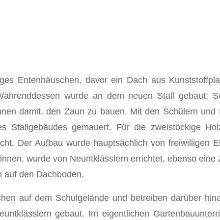
iges Entenhäuschen, davor ein Dach aus Kunststoffpla
ährend­dessen wurde an dem neuen Stall gebaut: Sc
en damit, den Zaun zu bauen. Mit den Schülern und E
 Stallgebäudes gemauert. Für die zweistöckige Holz
ht. Der Aufbau wurde hauptsächlich von freiwilligen El
nen, wurde von Neuntklässlern errichtet, ebenso eine Zw
n auf den Dachboden.
en auf dem Schulge­lände und betreiben darüber hin
untklässlern gebaut. Im eigentlichen Gartenbauunterric