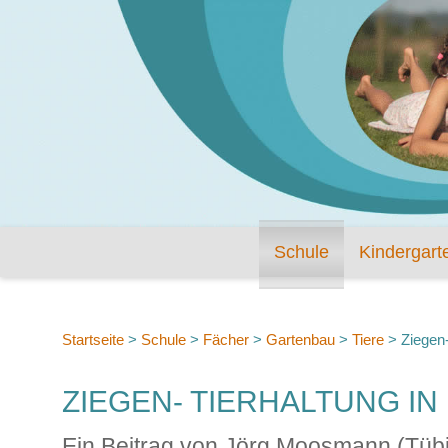
Schule
Kindergart
Startseite
>
Schule
>
Fächer
>
Gartenbau
>
Tiere
>
Ziegen-
ZIEGEN- TIERHALTUNG IN
Ein Beitrag von Jörg Moosmann (Tübi