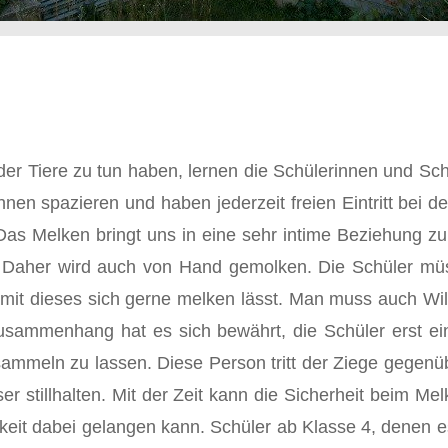
der Tiere zu tun ha­ben, lernen die Schülerinnen und Sch
nen spazieren und haben jederzeit freien Eintritt bei d
 Das Melken bringt uns in eine sehr intime Bezie­hung zu
Daher wird auch von Hand ge­molken. Die Schüler müss
damit dieses sich gerne melken lässt. Man muss auch Wi
usammenhang hat es sich bewährt, die Schüler erst ei
 sammeln zu lassen. Diese Person tritt der Ziege gegen­ü
er stillhalten. Mit der Zeit kann die Si­cherheit beim
igkeit dabei gelangen kann. Schüler ab Klasse 4, denen e