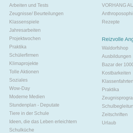
Arbeiten und Tests
VORHANG A
Zeugnisse/ Beurteilungen
Anthroposoph
Klassenspiele
Rezepte
Jahresarbeiten
Projektwochen
Reizvolle An
Praktika
Waldorfshop
Schülerfirmen
Ausbildungen
Klimaprojekte
Bazar der 100
Tolle Aktionen
Kostbarkeiten
Soziales
Klassenfahrte
Wow-Day
Praktika
Moderne Medien
Zeugnisprogr
Stundenplan - Deputate
Schulbegleitu
Tiere in der Schule
Zeitschriften
Ideen, die das Leben erleichtern
Urlaub
Schulküche