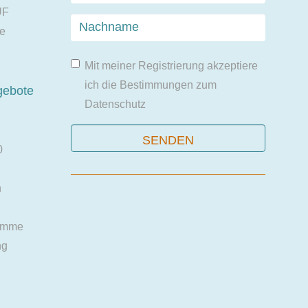
UF
ie
Mit meiner Registrierung akzeptiere
ich die Bestimmungen zum
gebote
Datenschutz
0
n
amme
ng