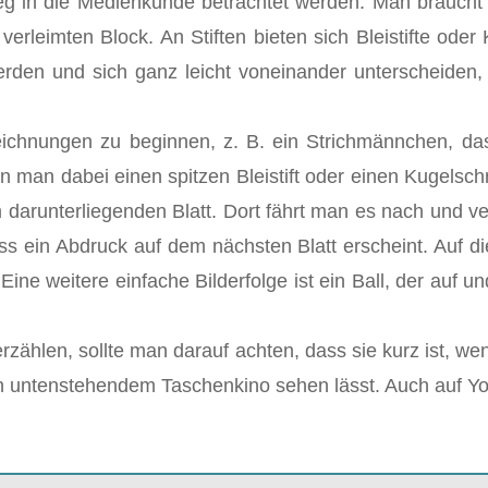
g in die Medienkunde betrachtet werden: Man braucht 
erleimten Block. An Stiften bieten sich Bleistifte oder 
 werden und sich ganz leicht voneinander unterscheide
 Zeichnungen zu beginnen, z. B. ein Strichmännchen, d
 man dabei einen spitzen Bleistift oder einen Kugelschr
runterliegenden Blatt. Dort fährt man es nach und ver
ss ein Abdruck auf dem nächsten Blatt erscheint. Auf di
Eine weitere einfache Bilderfolge ist ein Ball, der auf u
rzählen, sollte man darauf achten, dass sie kurz ist, w
an untenstehendem Taschenkino sehen lässt. Auch auf You