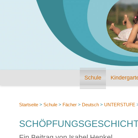
Schule
Kindergart
Startseite
>
Schule
>
Fächer
>
Deutsch
>
UNTERSTUFE
SCHÖPFUNGSGESCHICHT
Ein Beitrag von Isabel Henkel