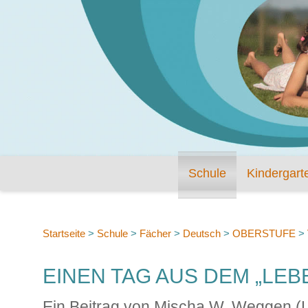
Schule
Kindergart
Startseite
>
Schule
>
Fächer
>
Deutsch
>
OBERSTUFE
>
EINEN TAG AUS DEM „LEB
Ein Beitrag von Mischa W. Weggen (L