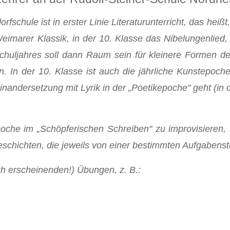
fschule ist in erster Linie Literaturunterricht, das hei
Weimarer Klassik, in der 10. Klasse das Nibelungenlied,
huljahres soll dann Raum sein für kleinere Formen der L
n. In der 10. Klasse ist auch die jährliche Kunstepoch
inandersetzung mit Lyrik in der „Poetikepoche" geht (in 
oche im „Schöpferischen Schreiben" zu improvisieren, i
eschichten, die jeweils von einer bestimmten Aufgabenst
ch erscheinenden!) Übungen, z. B.: