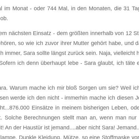
 im Monat - oder 744 Mal, in den Monaten, die 31 Ta
Job.
em nächsten Einsatz - dem größten innerhalb von 12 Stun
hören, so wie ich zuvor ihrer Mutter gehört habe, und d
immer, Sara sollte längst zurück sein. Naja, vielleicht h
ofern ich denn überhaupt lebe - Sara glaubt, ich täte es
ara. Warum mache ich mir bloß Sorgen um sie? Weil ich
sen werde ich den nicht - immerhin mache ich diesen Jo
cht...876.000 Einsätze in meinem bisherigen Leben, od
ht. Solche Berechnungen stellt man an, wenn man nur he
it! An der Haustür ist jemand....aber nicht Sara! Jemand
enlampe. Dunkle Kleidung, Mütze, so eine Stoffmaske vo