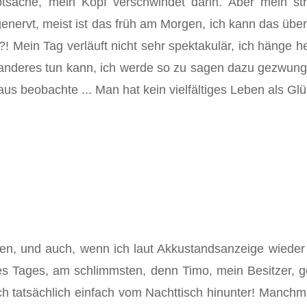
uptsache, mein Kopf verschwindet darin. Aber mein st
ervt, meist ist das früh am Morgen, ich kann das überh
?! Mein Tag verläuft nicht sehr spektakulär, ich hänge 
hts anderes tun kann, ich werde so zu sagen dazu gezwun
aus beobachte ... Man hat kein vielfältiges Leben als Glü
n, und auch, wenn ich laut Akkustandsanzeige wieder 
es Tages, am schlimmsten, denn Timo, mein Besitzer, ge
 tatsächlich einfach vom Nachttisch hinunter! Manchma