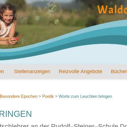
en
Stellenanzeigen
Reizvolle Angebote
Bücher
Besondere Epochen
>
Poetik
>
Worte zum Leuchten bringen
RINGEN
utschlehrer an der Rudolf–Steiner–Schule D