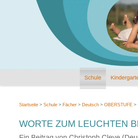
Schule
Kindergart
Startseite
>
Schule
>
Fächer
>
Deutsch
>
OBERSTUFE
>
WORTE ZUM LEUCHTEN B
Ein Beitrag von Christoph Cleve (De