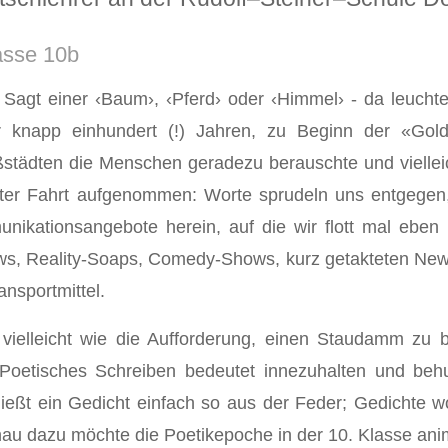
asse 10b
 Sagt einer ‹Baum›, ‹Pferd› oder ‹Himmel› - da leuchte
vor knapp einhundert (!) Jahren, zu Beginn der «Gol
ädten die Menschen geradezu berauschte und vielleich
ter Fahrt aufgenommen: Worte sprudeln uns entgegen, 
ikationsangebote herein, auf die wir flott mal eben
ws, Reality-Soaps, Comedy-Shows, kurz getakteten News
nsportmittel.
vielleicht wie die Aufforderung, einen Staudamm zu 
f. Poetisches Schreiben bedeutet innezuhalten und be
ießt ein Gedicht einfach so aus der Feder; Gedichte w
au dazu möchte die Poetikepoche in der 10. Klasse ani