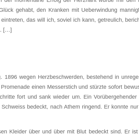
 der momentane Erfolg der Herznaht würde mir den 
s Glück gehabt, den Kranken mit Ueberwindung mannig
intreten, das will ich, soviel ich kann, getreulich, beri
. […]
g. 1896 wegen Herzbeschwerden, bestehend in unregelm
der Promenade einen Messerstich und stürzte sofort be
ritte fort und sank wieder um. Ein Vorübergehender b
tem Schweiss bedeckt, nach Athem ringend. Er konnte 
en Kleider über und über mit Blut bedeckt sind. Er is