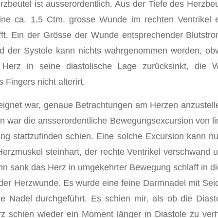
utel ist ausserordentlich. Aus der Tiefe des Herzbeutel
eine ca. 1,5 Ctm. grosse Wunde im rechten Ventrikel e
afft. Ein der Grösse der Wunde entsprechender Blutstro
rend der Systole kann nichts wahrgenommen werden, o
 Herz in seine diastolische Lage zurücksinkt, die
ngers nicht alterirt.
eignet war, genaue Betrachtungen am Herzen anzustelle
sten war die ansserordentliche Bewegungsexcursion von 
ung stattzufinden schien. Eine solche Excursion kann nur
 Herzmuskel steinhart, der rechte Ventrikel verschwand
nn sank das Herz in umgekehrter Bewegung schlaff in die
t der Herzwunde. Es wurde eine feine Darmnadel mit Sei
ie Nadel durchgeführt. Es schien mir, als ob die Diast
 schien wieder ein Moment länger in Diastole zu verha