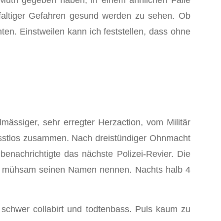
Muth gegeben haben, in einem ähnlichen Falle
faltiger Gefahren gesund werden zu sehen. Ob
chten. Einstweilen kann ich feststellen, dass ohne
ässiger, sehr erregter Herzaction, vom Militär
wusstlos zusammen. Nach dreistündiger Ohnmacht
enachrichtigte das nächste Polizei-Revier. Die
nur mühsam seinen Namen nennen. Nachts halb 4
t schwer collabirt und todtenbass. Puls kaum zu