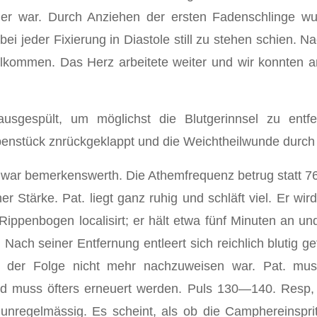
cher war. Durch Anziehen der ersten Fadenschlinge w
 bei jeder Fixierung in Diastole still zu stehen schien.
lkommen. Das Herz arbeitete weiter und wir konnten a
usgespült, um möglichst die Blutgerinnsel zu entfe
penstück znrückgeklappt und die Weichtheilwunde durch 
 war bemerkenswerth. Die Athemfrequenz betrug statt 76
 Stärke. Pat. liegt ganz ruhig und schläft viel. Er wir
ppenbogen localisirt; er hält etwa fünf Minuten an und 
Nach seiner Entfernung entleert sich reichlich blutig g
n der Folge nicht mehr nachzuweisen war. Pat. muss
d muss öfters erneuert werden. Puls 130—140. Resp, 1
 unregelmässig. Es scheint, als ob die Camphereinspr