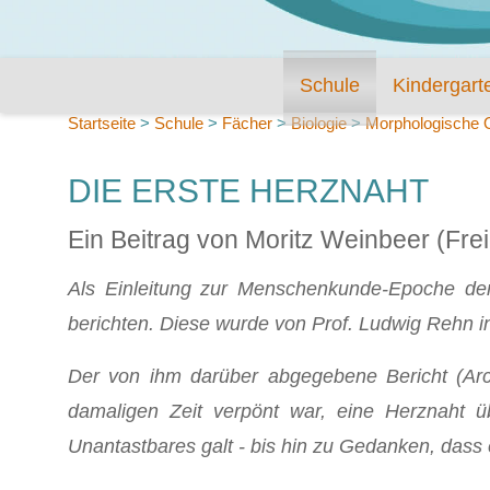
Schule
Kindergart
Startseite
>
Schule
>
Fächer
>
Biologie
>
Morphologische O
DIE ERSTE HERZNAHT
Ein Beitrag von Moritz Weinbeer (Fre
Als Einleitung zur Menschenkunde-Epoche der 
berichten. Diese wurde von Prof. Ludwig Rehn in
Der von ihm darüber abgegebene Bericht (Archi
damaligen Zeit verpönt war, eine Herznaht ü
Unantastbares galt - bis hin zu Gedanken, dass e