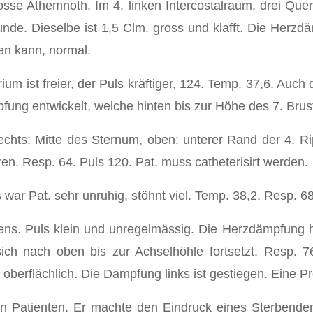
sse Athemnoth. Im 4. linken Intercostalraum, drei Querf
nde. Dieselbe ist 1,5 Clm. gross und klafft. Die Herzdä
en kann, normal.
orium ist freier, der Puls kräftiger, 124. Temp. 37,6. Au
pfung entwickelt, welche hinten bis zur Höhe des 7. Brust
chts: Mitte des Sternum, oben: unterer Rand der 4. Rip
ren. Resp. 64. Puls 120. Pat. muss catheterisirt werden.
war Pat. sehr unruhig, stöhnt viel. Temp. 38,2. Resp. 68
dens. Puls klein und unregelmässig. Die Herzdämpfung
ich nach oben bis zur Achselhöhle fortsetzt. Resp. 7
erflächlich. Die Dämpfung links ist gestiegen. Eine Pr
den Patienten. Er machte den Eindruck eines Sterben