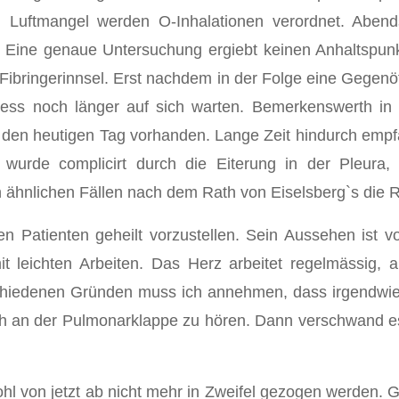
Luftmangel werden O-Inhalationen verordnet. Abends
 Eine genaue Untersuchung ergiebt keinen Anhaltspunkt 
die Fibringerinnsel. Erst nachdem in der Folge eine Geg
ess noch länger auf sich warten. Bemerkenswerth in 
 auf den heutigen Tag vorhanden. Lange Zeit hindurch e
 wurde complicirt durch die Eiterung in der Pleura, 
 in ähnlichen Fällen nach dem Rath von Eiselsberg`s die
n Patienten geheilt vorzustellen. Sein Aussehen ist vor
mit leichten Arbeiten. Das Herz arbeitet regelmässig, 
rschiedenen Gründen muss ich annehmen, dass irgendwi
 an der Pulmonarklappe zu hören. Dann verschwand es 
wohl von jetzt ab nicht mehr in Zweifel gezogen werden.