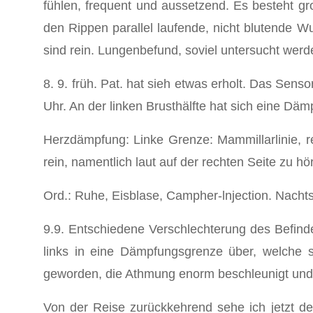
fühlen, frequent und aussetzend. Es besteht gro
den Rippen parallel laufende, nicht blutende Wu
sind rein. Lungenbefund, soviel untersucht werd
8. 9. früh. Pat. hat sieh etwas erholt. Das Sens
Uhr. An der linken Brusthälfte hat sich eine Däm
Herzdämpfung: Linke Grenze: Mammillarlinie, re
rein, namentlich laut auf der rechten Seite zu hö
Ord.: Ruhe, Eisblase, Campher-lnjection. Nachts 
9.9. Entschiedene Verschlechterung des Befin
links in eine Dämpfungsgrenze über, welche s
geworden, die Athmung enorm beschleunigt und ob
Von der Reise zurückkehrend sehe ich jetzt 