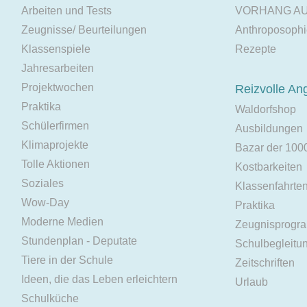
Arbeiten und Tests
VORHANG A
Zeugnisse/ Beurteilungen
Anthroposoph
Klassenspiele
Rezepte
Jahresarbeiten
Projektwochen
Reizvolle An
Praktika
Waldorfshop
Schülerfirmen
Ausbildungen
Klimaprojekte
Bazar der 100
Tolle Aktionen
Kostbarkeiten
Soziales
Klassenfahrte
Wow-Day
Praktika
Moderne Medien
Zeugnisprogr
Stundenplan - Deputate
Schulbegleitu
Tiere in der Schule
Zeitschriften
Ideen, die das Leben erleichtern
Urlaub
Schulküche