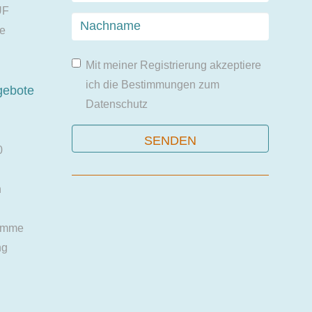
UF
ie
Mit meiner Registrierung akzeptiere
ich die Bestimmungen zum
gebote
Datenschutz
0
n
amme
ng