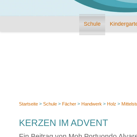
Schule
Kindergart
Startseite
>
Schule
>
Fächer
>
Handwerk
>
Holz
>
Mittelst
KERZEN IM ADVENT
Ein Beitrag von Moh Portuondo Alvar