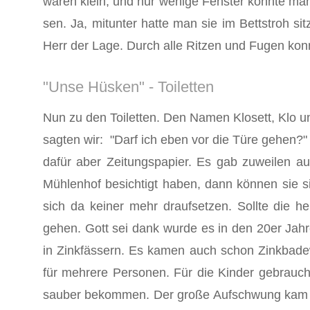
waren klein, und nur wenige Fenster konnte man
sen. Ja, mitunter hatte man sie im Bettstroh si
Herr der Lage. Durch alle Ritzen und Fugen konn
"Unse Hüsken" - Toiletten
Nun zu den Toiletten. Den Namen Klosett, Klo u
sagten wir: "Darf ich eben vor die Türe gehen?
dafür aber Zeitungspapier. Es gab zuweilen 
Mühlen­hof besichtigt haben, dann können sie 
sich da keiner mehr draufsetzen. Sollte die 
gehen. Gott sei dank wurde es in den 20er Ja
in Zinkfässern. Es kamen auch schon Zinkbad
für mehrere Personen. Für die Kinder gebrauch
sauber bekommen. Der große Aufschwung kam er