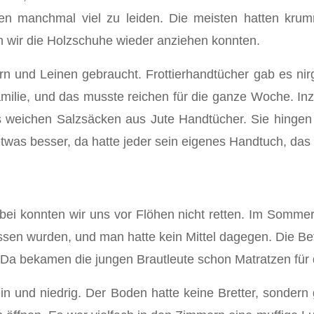
ten manchmal viel zu leiden. Die meisten hatten k
nn wir die Holzschuhe wieder anziehen konnten.
n und Leinen gebraucht. Frot­tierhandtücher gab es n
amilie, und das musste reichen für die ganze Woche. I
s weichen Salzsäcken aus Jute Handtücher. Sie hinge
etwas besser, da hatte jeder sein eigenes Handtuch, da
Dabei konnten wir uns vor Flöhen nicht retten. Im Somm
ssen wurden, und man hatte kein Mittel dagegen. Die B
Da bekamen die jungen Brautleu­te schon Matratzen für d
in und niedrig. Der Boden hat­te keine Bretter, sonder