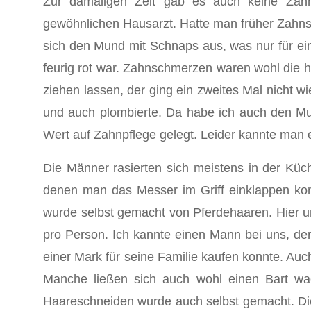
Zur damaligen Zeit gab es auch keine Zah
gewöhnlichen Haus­arzt. Hatte man früher Zahns
sich den Mund mit Schnaps aus, was nur für ein
feurig rot war. Zahn­schmerzen waren wohl die 
ziehen lassen, der ging ein zweites Mal nicht 
und auch plombierte. Da habe ich auch den Mu
Wert auf Zahnpflege gelegt. Leider kannte man es
Die Männer rasierten sich meistens in der Küc
denen man das Messer im Griff einklappen kon
wurde selbst gemacht von Pferdehaaren. Hier u
pro Person. Ich kannte einen Mann bei uns, de
einer Mark für seine Familie kaufen konnte. Auch
Manche ließen sich auch wohl einen Bart wac
Haareschneiden wurde auch selbst gemacht. Die