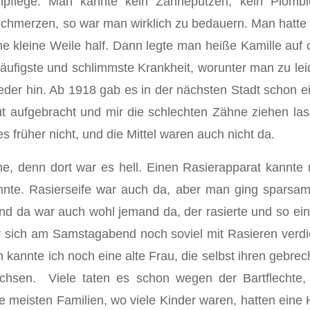
npflege. Man kannte kein Zähneputzen, kein Plomb
chmerzen, so war man wirklich zu bedauern. Man hatte k
e kleine Weile half. Dann legte man heiße Kamil­le au
häufigste und schlimmste Krankheit, worunter man zu lei
wieder hin. Ab 1918 gab es in der nächsten Stadt schon 
t aufgebracht und mir die schlechten Zähne ziehen las
 früher nicht, und die Mittel waren auch nicht da.
he, denn dort war es hell. Einen Rasierapparat kannte 
nte. Rasierseife war auch da, aber man ging sparsam d
nd da war auch wohl jemand da, der rasierte und so ein
r sich am Samstagabend noch soviel mit Rasieren verd
 kannte ich noch eine alte Frau, die selbst ihren gebrech
hsen. Viele taten es schon wegen der Bartflech­te, w
 meisten Familien, wo viele Kinder waren, hatten ein