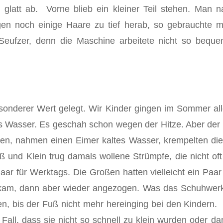
 glatt ab. Vorne blieb ein kleiner Teil stehen. Man
n noch einige Haare zu tief herab, so gebrauchte m
uf­zer, denn die Maschine arbeitete nicht so bequ
sonderer Wert gelegt. Wir Kinder gingen im Sommer all
as Wasser. Es geschah schon wegen der Hitze. Aber der
ten, nahmen einen Eimer kal­tes Wasser, krempelten d
oß und Klein trug damals wollene Strümpfe, die nicht of
Paar für Werktags. Die Großen hatten vielleicht ein P
uskam, dann aber wieder angezogen. Was das Schuhwerk
gen, bis der Fuß nicht mehr hereinging bei den Kinder
l, dass sie nicht so schnell zu klein wurden oder dam