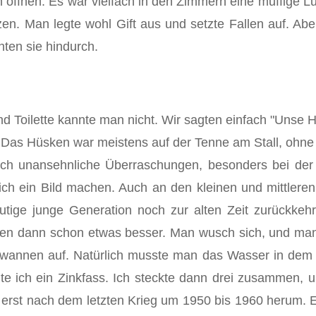
 öffnen. Es war vielfach in den Zimmern eine muffige Lu
tzen. Man legte wohl Gift aus und setzte Fallen auf. Ab
ten sie hindurch.
nd Toilette kannte man nicht. Wir sagten einfach "Unse 
" Das Hüsken war meistens auf der Tenne am Stall, ohne
auch unansehnliche Überraschun­gen, besonders bei d
sich ein Bild machen. Auch an den klei­nen und mittl
heutige junge Generation noch zur alten Zeit zurückke
hren dann schon etwas besser. Man wusch sich, und man
ewannen auf. Natürlich musste man das Wasser in dem 
te ich ein Zinkfass. Ich steckte dann drei zusammen, 
st nach dem letzten Krieg um 1950 bis 1960 herum. Es