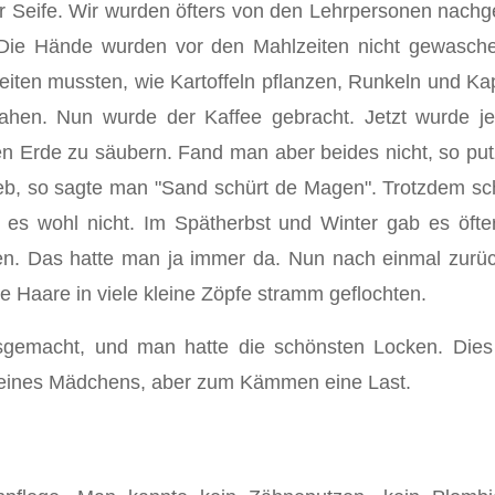
ür Seife. Wir wurden öfters von den Lehrpersonen nachg
ie Hände wurden vor den Mahlzeiten nicht gewaschen
iten mussten, wie Kartoffeln pflanzen, Runkeln und Ka
hen. Nun wurde der Kaffee gebracht. Jetzt wurde j
n Erde zu säubern. Fand man aber beides nicht, so put
ieb, so sagte man "Sand schürt de Magen". Trotzdem sc
 es wohl nicht. Im Spätherbst und Winter gab es öfte
n. Das hatte man ja immer da. Nun nach einmal zurü
Haare in viele kleine Zöpfe stramm geflochten.
sgemacht, und man hatte die schönsten Locken. Die
 eines Mädchens, aber zum Kämmen eine Last.