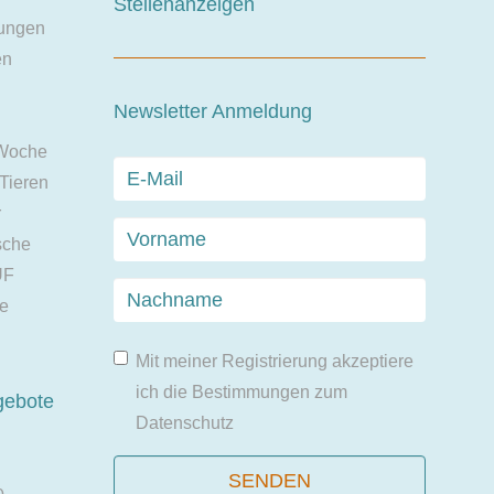
Stellenanzeigen
ungen
en
Newsletter Anmeldung
 Woche
 Tieren
r
sche
UF
ie
Mit meiner Registrierung akzeptiere
ich die Bestimmungen zum
gebote
Datenschutz