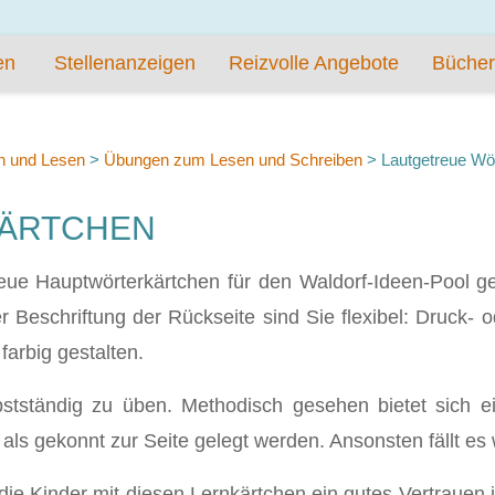
en
Stellenanzeigen
Reizvolle Angebote
Bücher
n und Lesen
>
Übungen zum Lesen und Schreiben
>
Lautgetreue Wö
ÄRTCHEN
reue Hauptwörterkärtchen für den Waldorf-Ideen-Pool g
r Beschriftung der Rückseite sind Sie flexibel: Druck- o
farbig gestalten.
stständig zu üben. Methodisch gesehen bietet sich ei
als gekonnt zur Seite gelegt werden. Ansonsten fällt es 
ie Kinder mit diesen Lernkärtchen ein gutes Vertrauen i