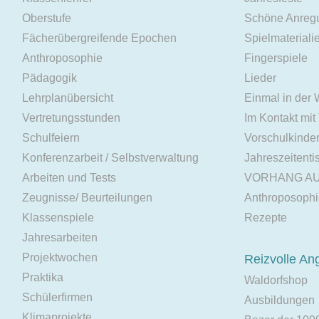
Oberstufe
Schöne Anreg
Fächerübergreifende Epochen
Spielmateriali
Anthroposophie
Fingerspiele
Pädagogik
Lieder
Lehrplanübersicht
Einmal in der
Vertretungsstunden
Im Kontakt mit
Schulfeiern
Vorschulkinde
Konferenzarbeit / Selbstverwaltung
Jahreszeitenti
Arbeiten und Tests
VORHANG A
Zeugnisse/ Beurteilungen
Anthroposoph
Klassenspiele
Rezepte
Jahresarbeiten
Projektwochen
Reizvolle An
Praktika
Waldorfshop
Schülerfirmen
Ausbildungen
Klimaprojekte