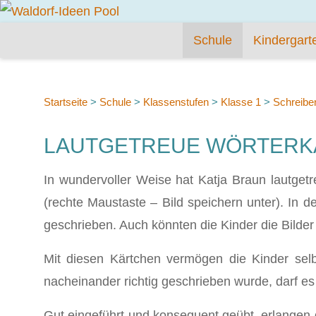
Schule
Kindergart
Startseite
>
Schule
>
Klassenstufen
>
Klasse 1
>
Schreibe
LAUTGETREUE WÖRTERK
In wundervoller Weise hat Katja Braun lautget
(rechte Maustaste – Bild speichern unter). In de
geschrieben. Auch könnten die Kinder die Bilder 
Mit diesen Kärtchen vermögen die Kinder selb
nacheinander richtig geschrieben wurde, darf es 
Gut eingeführt und konsequent geübt, erlangen d